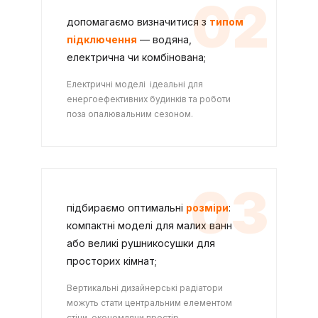
02
допомагаємо визначитися з
типом
підключення
— водяна,
електрична чи комбінована;
Електричні моделі ідеальні для
енергоефективних будинків та роботи
поза опалювальним сезоном.
03
підбираємо оптимальні
розміри
:
компактні моделі для малих ванн
або великі рушникосушки для
просторих кімнат;
Вертикальні дизайнерські радіатори
можуть стати центральним елементом
стіни, економлячи простір.