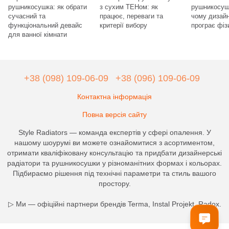
рушникосушка: як обрати
з сухим ТЕНом: як
рушникосушк
сучасний та
працює, переваги та
чому дизай
функціональний девайс
критерії вибору
програє фізи
для ванної кімнати
+38 (098) 109-06-09
+38 (096) 109-06-09
Контактна інформація
Повна версія сайту
Style Radiators — команда експертів у сфері опалення. У
нашому шоурумі ви можете ознайомитися з асортиментом,
отримати кваліфіковану консультацію та придбати дизайнерські
радіатори та рушникосушки у різноманітних формах і кольорах.
Підбираємо рішення під технічні параметри та стиль вашого
простору.
▷ Ми — офіційні партнери брендів Terma, Instal Projekt, Radox.