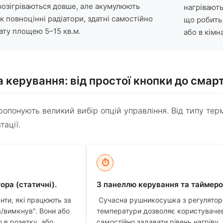
розігріваються довше, але акумулюють
нагрівають
к повноцінні радіатори, здатні самостійно
що робить 
нату площею 5–15 кв.м.
або в кімн
 керування: від простої кнопки до смар
опонують великий вибір опцій управління. Від типу терм
тації.
⏱
ора (статичні).
З панеллю керування та таймеро
нти, які працюють за
Сучасна рушникосушка з регулято
/вимкнув". Вони або
температури дозволяє користувачев
 в розетку, або
самостійно задавати рівень нагріву