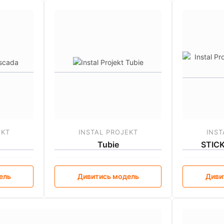
EKT
INSTAL PROJEKT
INST
Tubie
STIC
ель
Дивитись модель
Диви