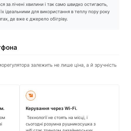
ся за лічені хвилини і так само швидко остигають,
їх ідеальними для використання в теплу пору року
атах, де вже є джерело обігріву.
тфона
орегулятора залежить не лише ціна, а й зручність
📶
м.
Керування через Wi-Fi.
ром
Технології не стоять на місці, і
і
сьогодні розумна рушникосушка з
wifi стає трендом дизайнерських