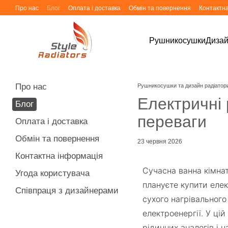
Перейти до основного контенту
Про нас
Блог
Оплата і доставка
Обмін та повернення
Контактн
Рушникосушки
Дизай
Про нас
Рушникосушки та дизайн радіатори 
Електричні 
Блог
переваги
Оплата і доставка
Обмін та повернення
23 червня 2026
Контактна інформація
Сучасна ванна кімна
Угода користувача
плануєте купити елек
Співпраця з дизайнерами
сухого нагрівальног
електроенергії. У ці
рідинних аналогів і 