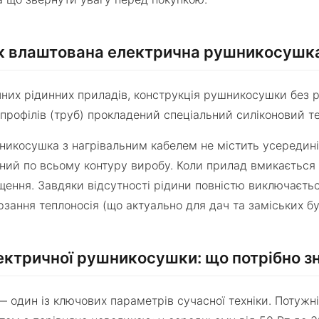
як влаштована електрична рушникосушка
ичних рідинних приладів, конструкція рушникосушки без
 профілів (труб) прокладений спеціальний силіконовий т
никосушка з нагрівальним кабелем не містить усередині 
ний по всьому контуру виробу. Коли прилад вмикається 
щення. Завдяки відсутності рідини повністю виключаєть
рзання теплоносія (що актуально для дач та заміських бу
ектричної рушникосушки: що потрібно з
— один із ключових параметрів сучасної техніки. Потуж