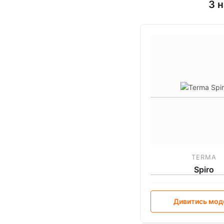
З 
TERMA
Spiro
Дивитись мод