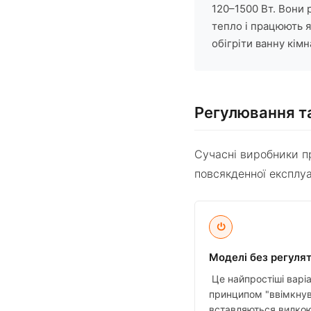
120–1500 Вт. Вони 
тепло і працюють я
обігріти ванну кім
Регулювання та
Сучасні виробники пр
повсякденної експлуа
⏻
Моделі без регулят
Це найпростіші варіа
принципом "ввімкнув
вставляються вилкою