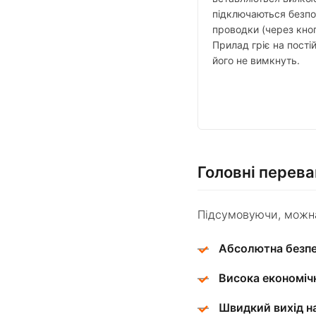
підключаються безп
проводки (через кноп
Прилад гріє на постій
його не вимкнуть.
Головні перев
Підсумовуючи, можна
Абсолютна безпек
✓
Висока економічн
✓
Швидкий вихід н
✓