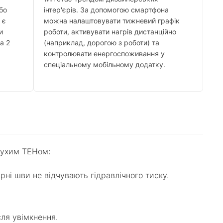
бо
інтер'єрів. За допомогою смартфона
 є
можна налаштовувати тижневий графік
и
роботи, активувати нагрів дистанційно
а 2
(наприклад, дорогою з роботи) та
контролювати енергоспоживання у
спеціальному мобільному додатку.
сухим ТЕНом:
ні шви не відчувають гідравлічного тиску.
ля увімкнення.