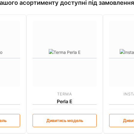
нашого асортименту доступні під замовлення 
TERMA
INST
Perla E
ель
Дивитись модель
Диви