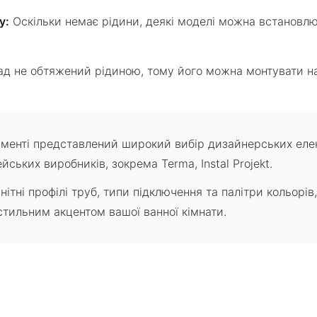
у:
Оскільки немає рідини, деякі моделі можна встановлюв
д не обтяжений рідиною, тому його можна монтувати наві
менті представлений широкий вибір дизайнерських еле
йських виробників, зокрема Terma, Instal Projekt.
нітні профілі труб, типи підключення та палітри кольорі
стильним акцентом вашої ванної кімнати.