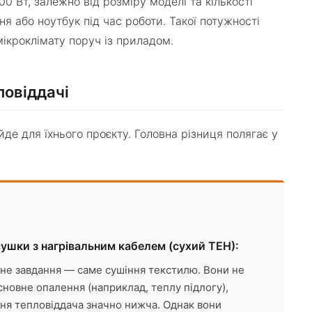
0 Вт, залежно від розміру моделі та кількості
 або ноутбук під час роботи. Такої потужності
ікроклімату поруч із приладом.
ловіддачі
е для їхнього проєкту. Головна різниця полягає у
ушки з нагрівальним кабелем (сухий ТЕН):
вне завдання — саме сушіння текстилю. Вони не
сновне опалення (наприклад, теплу підлогу),
хня тепловіддача значно нижча. Однак вони