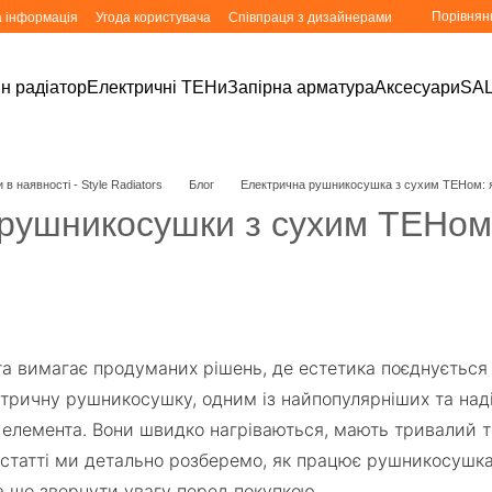
Порівнян
а інформація
Угода користувача
Співпраця з дизайнерами
н радіатор
Електричні ТЕНи
Запірна арматура
Аксесуари
SA
в наявності - Style Radiators
Блог
Електрична рушникосушка з сухим ТЕНом: як
рушникосушки з сухим ТЕНом: 
та вимагає продуманих рішень, де естетика поєднується
тричну рушникосушку, одним із найпопулярніших та надій
о елемента. Вони швидко нагріваються, мають тривалий т
й статті ми детально розберемо, як працює рушникосушка
на що звернути увагу перед покупкою.