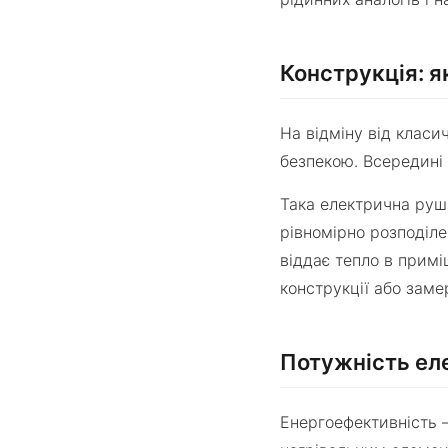
Конструкція: 
На відміну від клас
безпекою. Всередині
Така електрична руш
рівномірно розподіле
віддає тепло в примі
конструкції або заме
Потужність ел
Енергоефективність 