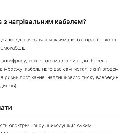
 з нагрівальним кабелем?
 рідини відзначається максимальною простотою та
ермокабель.
антифризу, технічного масла чи води. Кабель
в мережу, кабель нагріває сам метал, який згодом
ся ризик протікання, надлишкового тиску всередині
динків).
нати
ність електричної рушникосушкиз сухим