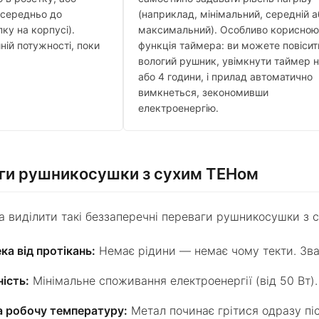
осередньо до
(наприклад, мінімальний, середній а
ку на корпусі).
максимальний). Особливо корисною
ній потужності, поки
функція таймера: ви можете повісит
вологий рушник, увімкнути таймер н
або 4 години, і прилад автоматично
вимкнеться, зекономивши
електроенергію.
аги рушникосушки з сухим ТЕНом
 виділити такі беззаперечні переваги рушникосушки з 
а від протікань:
Немає рідини — немає чому текти. Звар
ість:
Мінімальне споживання електроенергії (від 50 Вт).
а робочу температуру:
Метал починає грітися одразу піс