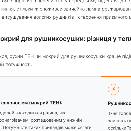
ом є порівняно невеликою: у середньому від 50 Вт до 30
няння, стільки ж споживає звичайна лампа розжарювання
 висушування вологих рушників і створення приємного м
окрий для рушникосушки: різниця у теп
ься, сухий ТЕН чи мокрий для рушникосушки краще підійд
ій потужності:
⚡
еплоносієм (мокрий ТЕН):
Рушникос
делей знаходиться рідина, яка
Їхнє голо
тронагрівачем, розташованим у нижній
замінять о
ї. Потужність таких приландів може сягати
оскільки ї