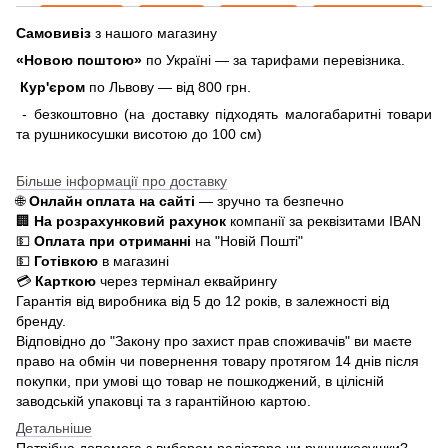
Самовивіз
з нашого магазину
«Новою поштою»
по Україні — за тарифами перевізника.
Кур'єром
по Львову — від 800 грн.
- безкоштовно (на доставку підходять малогабаритні товари
та рушникосушки висотою до 100 см)
Більше інформації про доставку
🌐
Онлайн оплата на сайті
— зручно та безпечно
🏢
На розрахунковий рахунок
компанії за реквізитами IBAN
💵
Оплата при отриманні
на "Новій Пошті"
💵
Готівкою
в магазині
💳
Карткою
через термінал еквайрингу
Гарантія від виробника від 5 до 12 років, в залежності від
бренду.
Відповідно до "Закону про захист прав споживачів" ви маєте
право на обмін чи повернення товару протягом 14 днів після
покупки, при умові що товар не пошкоджений, в цілісній
заводській упаковці та з гарантійною картою.
Детальніше
Потрібна допомога з вибором радіатора чи рушникосушки?