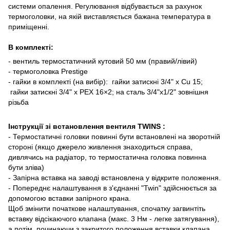
системи опалення. Регулювання відбувається за рахунок
термоголовки, на якій виставляється бажана температура в
приміщенні.
В комплекті:
- вентиль термостатичний кутовий 50 мм (правий/лівий)
- термоголовка Prestige
- гайки в комплекті (на вибір): гайки затискні 3/4" x Cu 15;
гайки затискні 3/4" x PEX 16×2; на сталь 3/4"x1/2" зовнішня
різьба
Інструкції зі встановлення вентиля TWINS :
- Термостатичні головки повинні бути встановлені на зворотній
стороні (якщо джерело живлення знаходиться справа,
дивлячись на радіатор, то термостатична головка повинна
бути зліва)
- Запірна вставка на заводі встановлена ​​у відкрите положення.
- Попереднє налаштування в з'єднанні "Twin" здійснюється за
допомогою вставки запірного крана.
Щоб змінити початкове налаштування, спочатку загвинтіть
вставку відсікаючого клапана (макс. 3 Нм - легке затягування),
а потім, починаючи з закритого положення вставки клапана,