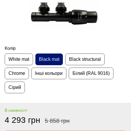
Колір
White mat
Black mat
Black structural
Chrome
Інші кольори
Білий (RAL 9016)
Сірий
В наявності
4 293 грн
5 858 грн