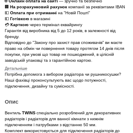
🌐
Онлайн оплата на сайті
— зручно та безпечно
🏢
На розрахунковий рахунок
компанії за реквізитами IBAN
💵
Оплата при отриманні
на "Новій Пошті"
💵
Готівкою
в магазині
💳
Карткою
через термінал еквайрингу
Гарантія від виробника від 5 до 12 років, в залежності від
бренду.
Відповідно до "Закону про захист прав споживачів" ви маєте
право на обмін чи повернення товару протягом 14 днів після
покупки, при умові що товар не пошкоджений, в цілісній
заводській упаковці та з гарантійною картою.
Детальніше
Потрібна допомога з вибором радіатора чи рушникосушки?
Наші фахівці проконсультують вас щодо потужності,
підключення, дизайну та сумісності.
Опис
Вентиль
TWINS
спеціально розроблений для декоративних
радіаторів і радіаторів для ванної кімнати з нижнім
підключенням і патрубками з відстанню 50 мм.
Комплект використовується для підключення радіаторів до