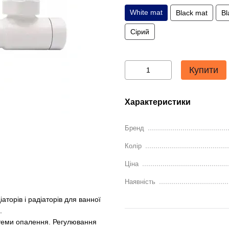
White mat
Black mat
Bl
Сірий
Купити
Характеристики
Бренд
Колір
Ціна
Наявність
торів і радіаторів для ванної
.
стеми опалення. Регулювання