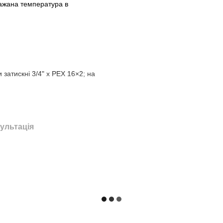
бажана температура в
и затискні 3/4" x PEX 16×2; на
й стороні (якщо джерело
ультація
остатична головка повинна
допомогою вставки запірного
вку відсікаючого клапана
ого положення вставки клапана,
ь обертів, щоб отримати бажану