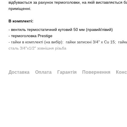
відбувається за рахунок термоголовки, на якій виставляється 
приміщенні.
В комплекті:
- вентиль термостатичний кутовий 50 мм (правий/лівий)
- термоголовка Prestige
- гайки в комплекті (на вибір): гайки затискні 3/4" x Cu 15; гайк
сталь 3/4"x1/2" зовнішня різьба
Інструкції зі встановлення вентиля TWINS :
- Термостатичні головки повинні бути встановлені на зворотні
Доставка
Оплата
Гарантія
Повернення
Конс
живлення знаходиться справа, дивлячись на радіатор, то терм
бути зліва)
- Запірна вставка на заводі встановлена ​​у відкрите положення.
- Попереднє налаштування в з'єднанні "Twin" здійснюється за 
крана.
Щоб змінити початкове налаштування, спочатку загвинтіть вста
(макс. 3 Нм - легке затягування), а потім, починаючи з закрит
поверніть її проти годинникової стрілки на відповідну кількіст
Kv значення, показане на блок-схемі.