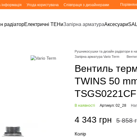
Порівнян
а інформація
Угода користувача
Співпраця з дизайнерами
н радіатор
Електричні ТЕНи
Запірна арматура
Аксесуари
SA
Рушникосушки та дизайн радіатори в ная
Запірна арматура Vario Term
Венти
Вентиль терм
TWINS 50 mm,
TSGS0221CF
В наявності
Артикул: 02_28
Нап
4 343 грн
5 858 
Колір