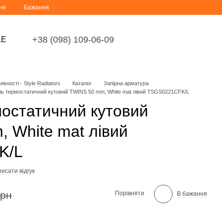
ня
Бажання
+38 (098) 109-06-09
LE
вності - Style Radiators
Каталог
Запірна арматура
ль термостатичний кутовий TWINS 50 mm, White mat лівий TSGS0221CFK/L
остатичний кутовий
 White mat лівий
K/L
исати відгук
грн
Порівняти
В бажання