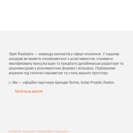
Дана модель доступна до замовлення в інших кольорах з палі
Style Radiators — команда експертів у сфері опалення. У нашому
шоурумі ви можете ознайомитися з асортиментом, отримати
кваліфіковану консультацію та придбати дизайнерські радіатори та
рушникосушки у різноманітних формах і кольорах. Підбираємо
рішення під технічні параметри та стиль вашого простору.
▷ Ми — офіційні партнери брендів Terma, Instal Projekt, Radox.
Мобільна версія
Інтернет-магазин створений з Хорошоп