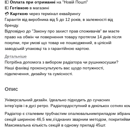
💵
Оплата при отриманні
на "Новій Пошті"
💵
Готівкою
в магазині
💳
Карткою
через термінал еквайрингу
Гарантія від виробника від 5 до 12 років, в залежності від
бренду.
Відповідно до "Закону про захист прав споживачів" ви маєте
право на обмін чи повернення товару протягом 14 днів після
покупки, при умові що товар не пошкоджений, в цілісній
заводській упаковці та з гарантійною картою.
Детальніше
Потрібна допомога з вибором радіатора чи рушникосушки?
Наші фахівці проконсультують вас щодо потужності,
підключення, дизайну та сумісності.
Опис
Універсальний дизайн. Ідеально підходить до сучасних
інтер’єрів і в дусі ретро. Радіатордоступний в декількох сотнях ко
Радіатор є сталевим трубчастим опалювальнимприладом зібрани
секцій шириною 46,5 мм,з’єднаних зварним методом, покритийви
Максимальна кількість секцій в одному приладі 45шт.