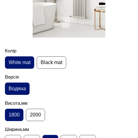
Колір
White mat
Black mat
Версія
Водяна
Висота,мм
1800
2000
Ширина,мм