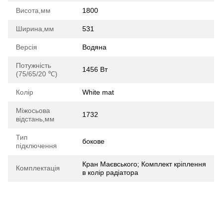
Висота,мм
1800
Ширина,мм
531
Версія
Водяна
Потужність
1456 Вт
(75/65/20 ℃)
Колір
White mat
Міжосьова
1732
відстань,мм
Тип
бокове
підключення
Кран Маєвського; Комплект кріплення
Комплектація
в колір радіатора