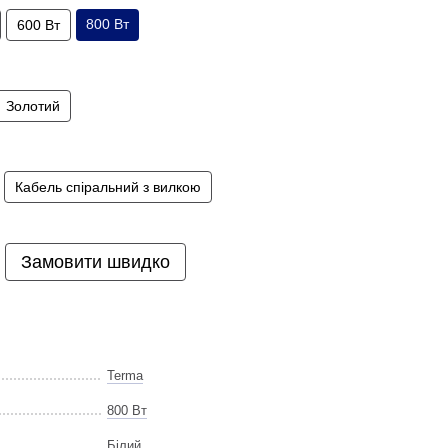
800 Вт
600 Вт
Золотий
Кабель спіральний з вилкою
Замовити швидко
Terma
800 Вт
Білий