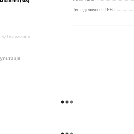
м кабеля (MS).
Тип підключення ТЕНа
ву і очікування
ятовує останній режим роботи
ішніми таймерами і системою
ультація