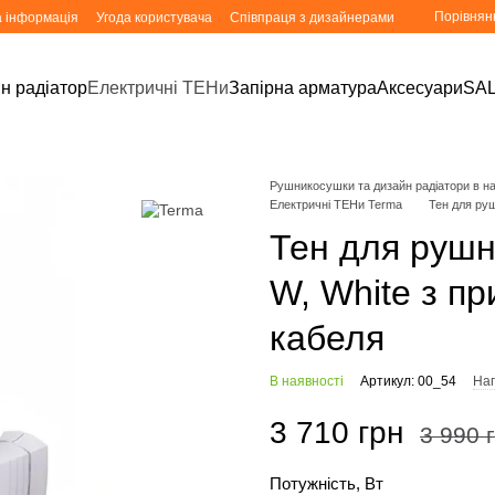
Порівнян
а інформація
Угода користувача
Співпраця з дизайнерами
н радіатор
Електричні ТЕНи
Запірна арматура
Аксесуари
SA
Рушникосушки та дизайн радіатори в ная
Електричні ТЕНи Terma
Тен для ру
Тен для руш
W, White з п
кабеля
В наявності
Артикул: 00_54
Нап
3 710 грн
3 990 
Потужність, Вт