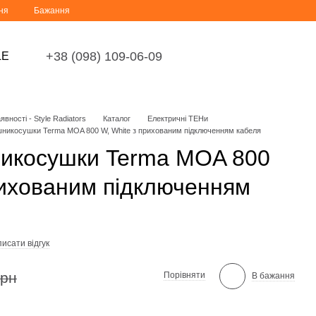
ня
Бажання
+38 (098) 109-06-09
LE
вності - Style Radiators
Каталог
Електричні ТЕНи
шникосушки Terma MOA 800 W, White з прихованим підключенням кабеля
никосушки Terma MOA 800
рихованим підключенням
исати відгук
грн
Порівняти
В бажання