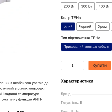
200 Вт
300 Вт
400 Вт
Колір ТЕНа
Білий
Чорний
Хром
Тип підключення ТЕНа
Прихований монтаж кабеля
Купити
Характеристики
лений з особливою увагою до
ступний в різних кольорах і
ної і заданої температури
Бренд
автоматичну функцію ANTI-
Потужність, Вт
Колір ТЕНа