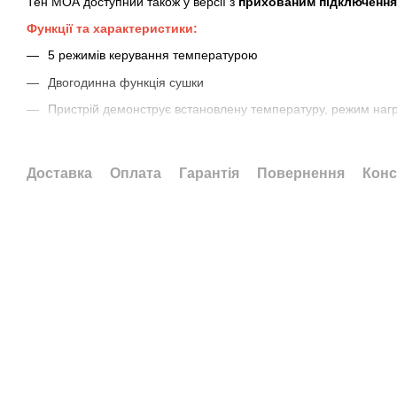
Тен МОА доступний також у версії з
прихованим підключення
Функцiї та характеристики:
5 режимів керування температурою
Двогодинна функція сушки
Пристрій демонструє встановлену температуру, режим нагрі
У разі відключення електроенергії, електронагрівач запам'
(актуальне налаштування), що дозволяє працювати з зовн
Доставка
Оплата
Гарантія
Повернення
Конс
«Розумний будинок».
Дворівнева система захисту від перегріву
Доступна колірна гамма: White, Silver, Black, Chrome