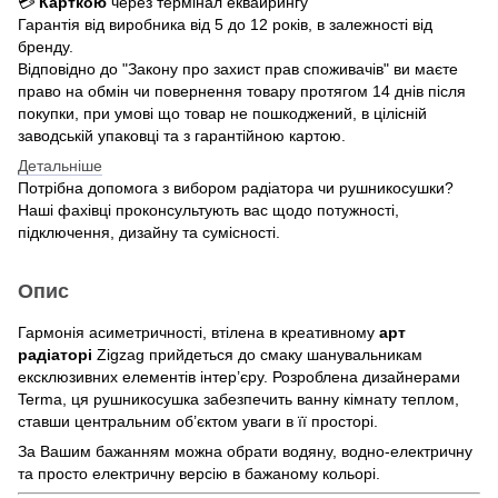
💳
Карткою
через термінал еквайрингу
Гарантія від виробника від 5 до 12 років, в залежності від
бренду.
Відповідно до "Закону про захист прав споживачів" ви маєте
право на обмін чи повернення товару протягом 14 днів після
покупки, при умові що товар не пошкоджений, в цілісній
заводській упаковці та з гарантійною картою.
Детальніше
Потрібна допомога з вибором радіатора чи рушникосушки?
Наші фахівці проконсультують вас щодо потужності,
підключення, дизайну та сумісності.
Опис
Гармонія асиметричності, втілена в креативному
арт
радіаторі
Zigzag прийдеться до смаку шанувальникам
ексклюзивних елементів інтер’єру. Розроблена дизайнерами
Terma, ця рушникосушка забезпечить ванну кімнату теплом,
ставши центральним об’єктом уваги в її просторі.
За Вашим бажанням можна обрати водяну, водно-електричну
та просто електричну версію в бажаному кольорі.