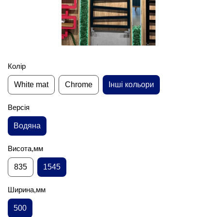
Колір
White mat
Chrome
Інші кольори
Версія
Водяна
Висота,мм
835
1545
Ширина,мм
500