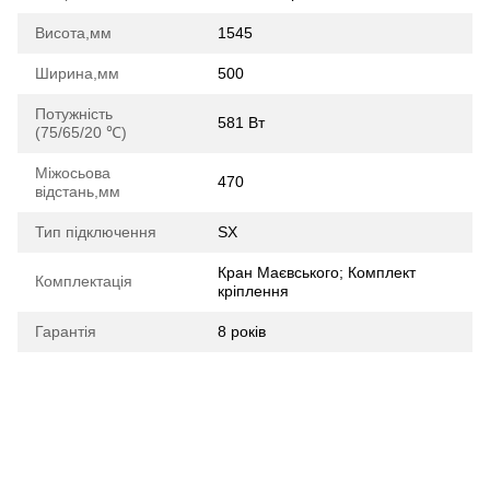
Висота,мм
1545
Ширина,мм
500
Потужність
581 Вт
(75/65/20 ℃)
Міжосьова
470
відстань,мм
Тип підключення
SX
Кран Маєвського; Комплект
Комплектація
кріплення
Гарантія
8 років