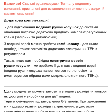
Важливо!
Стальні рушникосушки Terma, у водяному
виконанні, призначені для встановлення виключно в закритій
системі опалення!
Додаткова комплектація:
- для підключення
водяних рушникосушок
до системи
опалення потрібно додатково придбати комплект регулюючих
кранів (запірний та регулюючий).
З водяної версії можна зробити
комбіновану
- для цього
необхідні також вентилі та додатково електричний ТЕН з
регулятором.
Також, якщо вам необхідна
електрична версія
рушникосушки
- ми зробимо її для вас з водяної версії
(водяна рушникосушка наповнюється теплоносієм та
вмонтовується обрана вами модель електричного ТЕНа).
❗️Дану модель ви можете замовити в іншому розмірі чи кольорі,
які доступні у виробника для цієї моделі.
Термін очікування під замовлення 8-9 тижнів. При замовленні
ми надаємо технічні розміри та креслення, згідно яким
сантехніки можуть зробити виводи та підготовчі роботи.