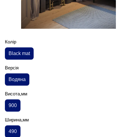
Колір
Black mat
Версія
Водяна
Висота,мм
900
Ширина,мм
490