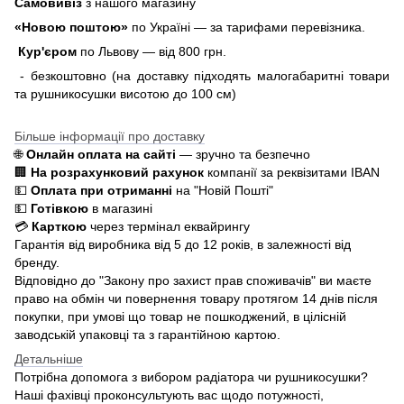
Самовивіз
з нашого магазину
«Новою поштою»
по Україні — за тарифами перевізника.
Кур'єром
по Львову — від 800 грн.
- безкоштовно (на доставку підходять малогабаритні товари
та рушникосушки висотою до 100 см)
Більше інформації про доставку
🌐
Онлайн оплата на сайті
— зручно та безпечно
🏢
На розрахунковий рахунок
компанії за реквізитами IBAN
💵
Оплата при отриманні
на "Новій Пошті"
💵
Готівкою
в магазині
💳
Карткою
через термінал еквайрингу
Гарантія від виробника від 5 до 12 років, в залежності від
бренду.
Відповідно до "Закону про захист прав споживачів" ви маєте
право на обмін чи повернення товару протягом 14 днів після
покупки, при умові що товар не пошкоджений, в цілісній
заводській упаковці та з гарантійною картою.
Детальніше
Потрібна допомога з вибором радіатора чи рушникосушки?
Наші фахівці проконсультують вас щодо потужності,