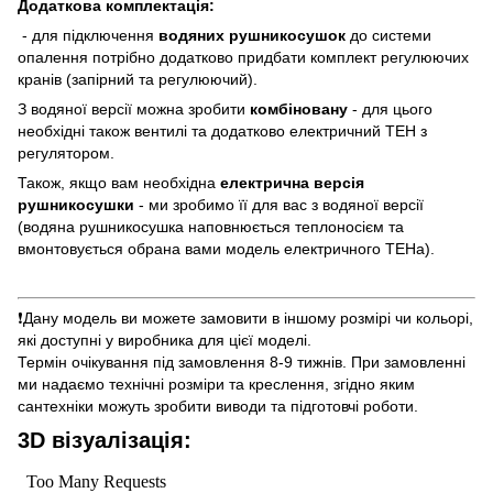
Додаткова комплектація:
- для підключення
водяних рушникосушок
до системи
опалення потрібно додатково придбати комплект регулюючих
кранів (запірний та регулюючий).
З водяної версії можна зробити
комбіновану
- для цього
необхідні також вентилі та додатково електричний ТЕН з
регулятором.
Також, якщо вам необхідна
електрична версія
рушникосушки
- ми зробимо її для вас з водяної версії
(водяна рушникосушка наповнюється теплоносієм та
вмонтовується обрана вами модель електричного ТЕНа).
❗️Дану модель ви можете замовити в іншому розмірі чи кольорі,
які доступні у виробника для цієї моделі.
Термін очікування під замовлення 8-9 тижнів. При замовленні
ми надаємо технічні розміри та креслення, згідно яким
сантехніки можуть зробити виводи та підготовчі роботи.
3D візуалізація: