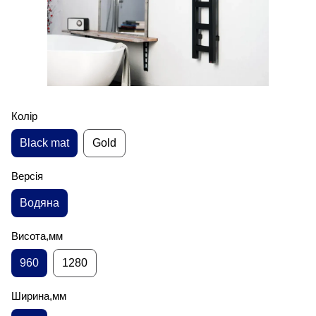
Колір
Black mat
Gold
Версія
Водяна
Висота,мм
960
1280
Ширина,мм