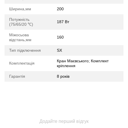
Ширина,мм
200
Потужність
187 Вт
(75/65/20 ℃)
Міжосьова
160
відстань,мм
Тип підключення
SX
Кран Маєвського; Комплект
Комплектація
кріплення
Гарантія
8 років
Додайте перший відгук