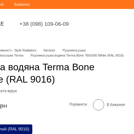
ня
Бажання
+38 (098) 109-06-09
LE
вності - Style Radiators
Каталог
Рушникосушки
икосушки Terma
Рушникосушка водяна Terma Bone 760x500 White (RAL 9016)
а водяна Terma Bone
e (RAL 9016)
ати відгук
грн
Порівняти
В бажання
лий (RAL 9016)