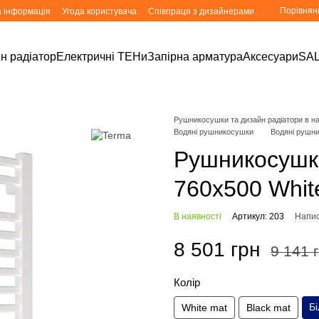
Порівнян
а інформація
Угода користувача
Співпраця з дизайнерами
н радіатор
Електричні ТЕНи
Запірна арматура
Аксесуари
SA
Рушникосушки та дизайн радіатори в ная
Водяні рушникосушки
Водяні рушн
Рушникосушк
760x500 Whit
В наявності
Артикул: 203
Напис
8 501 грн
9 141 
Колір
Бі
White mat
Black mat