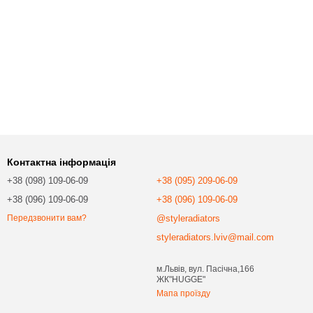
Контактна інформація
+38 (098) 109-06-09
+38 (095) 209-06-09
+38 (096) 109-06-09
+38 (096) 109-06-09
@styleradiators
Передзвонити вам?
styleradiators.lviv@mail.com
м.Львів, вул. Пасічна,166
ЖК"HUGGE"
Мапа проїзду