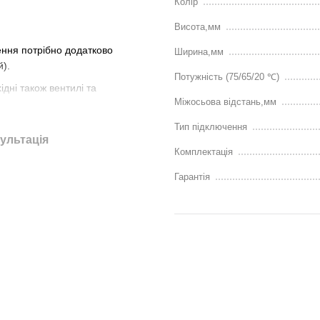
Колір
Висота,мм
ння потрібно додатково
Ширина,мм
й).
Потужність (75/65/20 ℃)
ідні також вентилі та
Міжосьова відстань,мм
и
- ми зробимо її для вас з
Тип підключення
ультація
єм та вмонтовується обрана
Комплектація
Гарантія
які доступні у виробника для
ми надаємо технічні розміри та
готовчі роботи.