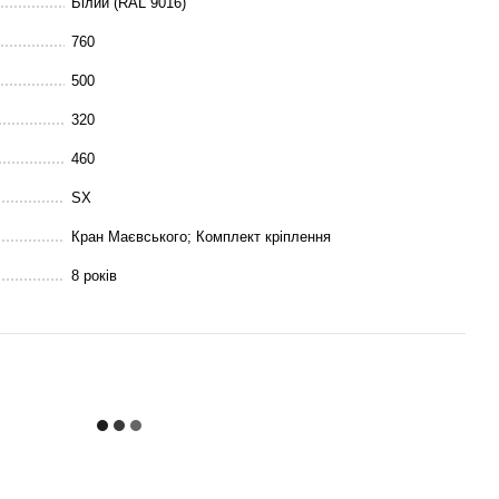
Білий (RAL 9016)
760
500
320
460
SX
Кран Маєвського; Комплект кріплення
8 років