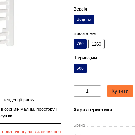
Версія
Водяна
Висота,мм
760
1260
Ширина,мм
500
Купити
і тенденції ринку.
 собі мінімалізм, простору і
Характеристики
осушки.
Бренд
, призначені для встановлення