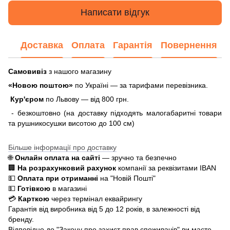
Написати відгук
Доставка
Оплата
Гарантія
Повернення
Самовивіз
з нашого магазину
«Новою поштою»
по Україні — за тарифами перевізника.
Кур'єром
по Львову — від 800 грн.
- безкоштовно (на доставку підходять малогабаритні товари
та рушникосушки висотою до 100 см)
Більше інформації про доставку
🌐
Онлайн оплата на сайті
— зручно та безпечно
🏢
На розрахунковий рахунок
компанії за реквізитами IBAN
💵
Оплата при отриманні
на "Новій Пошті"
💵
Готівкою
в магазині
💳
Карткою
через термінал еквайрингу
Гарантія від виробника від 5 до 12 років, в залежності від
бренду.
Відповідно до "Закону про захист прав споживачів" ви маєте