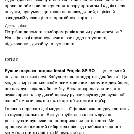
право на обмін чи повернення товару протягом 14 днів після
покупки, при умові що товар не пошкоджений, в цілісній
заводській упаковці та з гарантійною картою.
Детальніше
Потрібна допомога з вибором радіатора чи рушникосушки?
Наші фахівці проконсультують вас щодо потужності,
підключення, дизайну та сумісності.
Опис
Рушникосушка водяна Instal Projekt SPIRO
— це сміливий
погляд на звичні речі. Забудьте про стандартні "драбинки". Ця
модель вирізняється своїм асиметричним, вигнутим дизайном,
що нагадує спіраль або змійку. Вона створена для тих, хто
шукає оригінальну дизайнерську рушникосушку для сучасної
ванної кімнати, здатен стати арт-об'єктом в інтер'єрі.
Головна перевага цієї моделі — її форма, яка поєднує легкість
та функціональність. Вигнуті труби дозволяють зручно
розвішувати рушники, не перекриваючи потік тепла. Ми
пропонуємо широкий вибір кольорів: від глибокого чорного
мату (для стилів Лофт та Мінімалізм) до