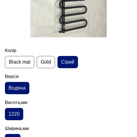
Колір
Black mat
Gold
Сірий
Версія
Водяна
Висота,мм
1220
Ширина,мм