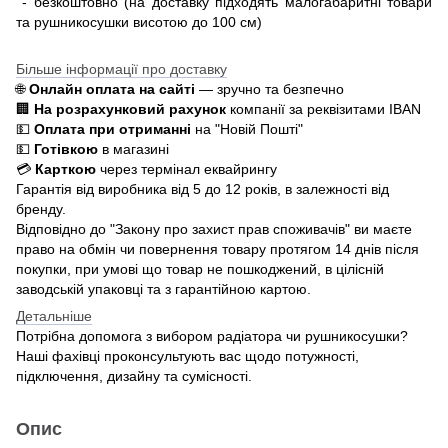
- безкоштовно (на доставку підходять малогабаритні товари
та рушникосушки висотою до 100 см)
Більше інформації про доставку
🌐
Онлайн оплата на сайті
— зручно та безпечно
🏢
На розрахунковий рахунок
компанії за реквізитами IBAN
💵
Оплата при отриманні
на "Новій Пошті"
💵
Готівкою
в магазині
💳
Карткою
через термінал еквайрингу
Гарантія від виробника від 5 до 12 років, в залежності від
бренду.
Відповідно до "Закону про захист прав споживачів" ви маєте
право на обмін чи повернення товару протягом 14 днів після
покупки, при умові що товар не пошкоджений, в цілісній
заводській упаковці та з гарантійною картою.
Детальніше
Потрібна допомога з вибором радіатора чи рушникосушки?
Наші фахівці проконсультують вас щодо потужності,
підключення, дизайну та сумісності.
Опис