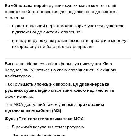
Комбінована версія
рушникосушки має в комплектації
електричний тен та вентилі для підключення до системи
опалення.
в опалювальний період можна користуватися сушаркою,
підключеної до системи опалення;
в теплу пору року актуально включати пристрій в мережу і
використовувати його як електроприлад.
Виважена збалансованість форм рушникосушки Kioto
неоднозначно натякає на свою спорідненість зі східною
архітектурою.
Так і більшість японських виробів, ця
дизайнерська
рушникосушка
виділяється винятковою надійністю та
ефективністю.
Тен МОА доступний також у версії з
прихованим
підключенням кабеля (MS).
Функцiї та характеристики тена MOA:
5 режимів керування температурою
Двогодинна функція сушки