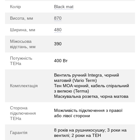
Колір
Black mat
Висота, мм
870
Ширина, мм
480
Міжосьова
390
відстань, мм
Потужність
400 Вт
ТЕНа
Вентиль ручний Integra, чорний
матовий (Vario Term)
Комплектація
Тен MOA чорний, кабель спіральний
з вилкою (Terma)
Маскувальна розетка, чорна матова
Сторона
Можливість підключення з правої
підключення
або лівої сторони
ТЕНа
8 років на рушникосушку; 3 роки на
Гарантія
вентилі; 2 роки на ТЕН