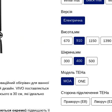
Black mat
White mat
М
Версія
Електрична
Висота,мм
910
670
1150
1390
Ширина,мм
400
300
500
Модель ТЕНа
MOA
ONE
ваційний обігрівач для ванної
й дизайн. VIVO поставляється
Сторона підключення ТЕНа
сього в 30 см, які ідеально
Праворуч (E8)
Ліворуч (E
яються окремо)
підвищують її