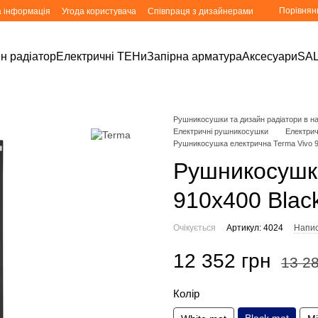
Порівнян
а інформація
Угода користувача
Співпраця з дизайнерами
н радіатор
Електричні ТЕНи
Запірна арматура
Аксесуари
SA
Рушникосушки та дизайн радіатори в ная
Електричні рушникосушки
Електри
Рушникосушка електрична Terma Vivo 9
Рушникосушка
910x400 Blac
Очікується
Артикул: 4024
Напис
12 352 грн
13 28
Колір