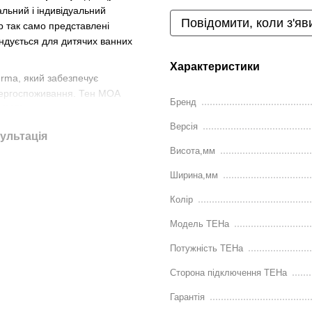
льний і індивідуальний
Повідомити, коли з'яв
р так само представлені
дується для дитячих ванних
Характеристики
rma, який забезпечує
енергоспоживання. Тен МОА
Бренд
(MS).
Версія
ультація
Висота,мм
-яку пору року;
ання;
Ширина,мм
етики;
Колір
икої ванної кімнати до великих
Модель ТЕНа
Потужність ТЕНа
ключаючи модні відтінки
Сторона підключення ТЕНа
Гарантія
ні моделі
електричних