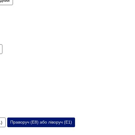
ідний
Праворуч (E8) або ліворуч (E1)
1)