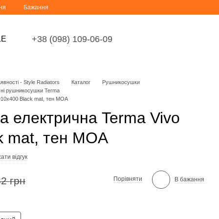
ня
Бажання
+38 (098) 109-06-09
LE
вності - Style Radiators
Каталог
Рушникосушки
чні рушникосушки Terma
10x400 Black mat, тен MOA
 електрична Terma Vivo
k mat, тен MOA
ати відгук
2 грн
Порівняти
В бажання