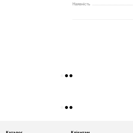
ри наживо та отримати
Наявність
їні.
кі доступні у виробника для
ри замовленні ми надаємо
робити виводи та підготовчі
Каталог
Клієнтам