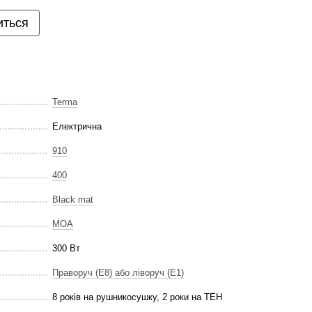
иться
Terma
Електрична
910
400
Black mat
MOA
300 Вт
Праворуч (E8) або ліворуч (E1)
8 років на рушникосушку, 2 роки на ТЕН