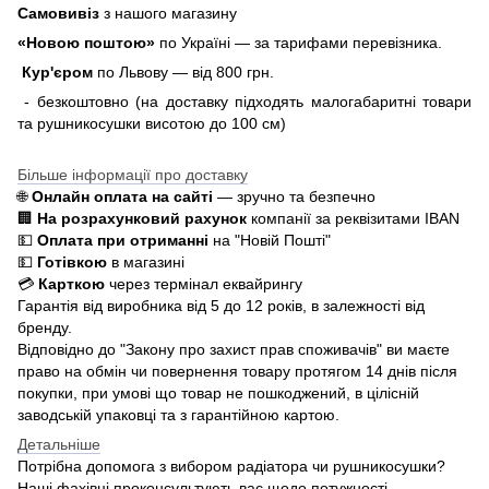
Самовивіз
з нашого магазину
«Новою поштою»
по Україні — за тарифами перевізника.
Кур'єром
по Львову — від 800 грн.
- безкоштовно (на доставку підходять малогабаритні товари
та рушникосушки висотою до 100 см)
Більше інформації про доставку
🌐
Онлайн оплата на сайті
— зручно та безпечно
🏢
На розрахунковий рахунок
компанії за реквізитами IBAN
💵
Оплата при отриманні
на "Новій Пошті"
💵
Готівкою
в магазині
💳
Карткою
через термінал еквайрингу
Гарантія від виробника від 5 до 12 років, в залежності від
бренду.
Відповідно до "Закону про захист прав споживачів" ви маєте
право на обмін чи повернення товару протягом 14 днів після
покупки, при умові що товар не пошкоджений, в цілісній
заводській упаковці та з гарантійною картою.
Детальніше
Потрібна допомога з вибором радіатора чи рушникосушки?
Наші фахівці проконсультують вас щодо потужності,