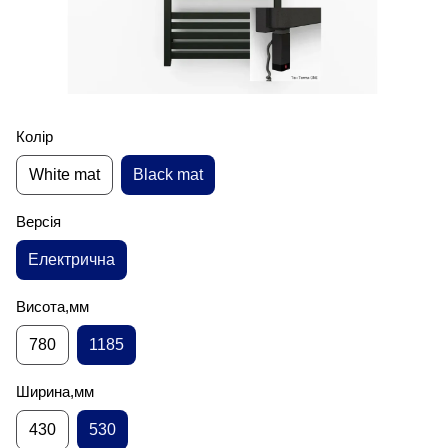
Колір
White mat
Black mat
Версія
Електрична
Висота,мм
780
1185
Ширина,мм
430
530