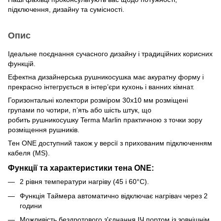
підключення, дизайну та сумісності.
Опис
Ідеальне поєднання сучасного дизайну і традиційних корисних
функцій.
Ефектна дизайнерська рушникосушка має акуратну форму і
прекрасно інтегрується в інтер’єри кухонь і ванних кімнат.
Горизонтальні колектори розміром 30х10 мм розміщені
групами по чотири, п’ять або шість штук, що
робить рушникосушку Terma Marlin практичною з точки зору
розміщення рушників.
Тен ONE доступний також у версії з прихованим підключенням
кабеля (MS).
Функцiї та характеристики тена ONE:
2 рівня температури нагріву (45 i 60°C).
Функція Таймера автоматично відключає нагрівач через 2
години
Можливість бездротового з'єднання ІЧ портом із зовнішнім