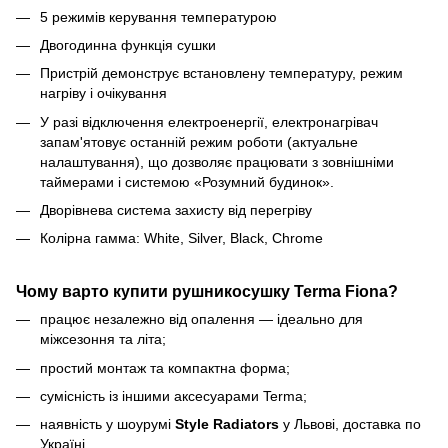
5 режимів керування температурою
Двогодинна функція сушки
Пристрій демонструє встановлену температуру, режим
нагріву і очікування
У разі відключення електроенергії, електронагрівач
запам'ятовує останній режим роботи (актуальне
налаштування), що дозволяє працювати з зовнішніми
таймерами і системою «Розумний будинок».
Дворівнева система захисту від перегріву
Колірна гамма: White, Silver, Black, Chrome
Чому варто купити рушникосушку Terma Fiona?
працює незалежно від опалення — ідеально для
міжсезоння та літа;
простий монтаж та компактна форма;
сумісність із іншими аксесуарами Terma;
наявність у шоурумі
Style Radiators
у Львові, доставка по
Україні.