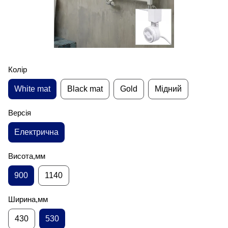
Колір
White mat
Black mat
Gold
Мідний
Версія
Електрична
Висота,мм
900
1140
Ширина,мм
430
530