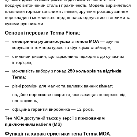
поєднує витончений стиль і практичність. Модель вирізняється
плавними горизонтальними лініями, зручним розташуванням
перекладин і можливістю щодня насолоджуватися теплими та
сухими рушниками.
Основні переваги Terma Fiona:
електрична рушникосушка з теном MOA
— зручне
керування температурою та функцією «таймер»;
стильний дизайн, що гармонійно підходить до сучасних
інтер’єрів;
можливість вибору з понад
250 кольорів та відтінків
Terma
;
різні розміри для малих та великих ванних кімнат;
надійне порошкове покриття, яке захищає поверхню від
пошкоджень;
офіційна гарантія виробника — 12 років.
Тен МОА доступний також у версії з
прихованим
підключенням кабеля (MS)
Функцiї та характеристики тена Terma MOA: