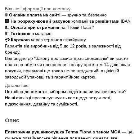
Більше інформації про доставку
🌐
Онлайн оплата на сайті
— зручно та безпечно
🏢
На розрахунковий рахунок
компанії за реквізитами IBAN
💵
Оплата при отриманні
на "Новій Пошті"
💵
Готівкою
в магазині
💳
Карткою
через термінал еквайрингу
Гарантія від виробника від 5 до 12 років, в залежності від
бренду.
Відповідно до "Закону про захист прав споживачів" ви маєте
право на обмін чи повернення товару протягом 14 днів після
покупки, при умові що товар не пошкоджений, в цілісній
заводській упаковці та з гарантійною картою.
Детальніше
Потрібна допомога з вибором радіатора чи рушникосушки?
Наші фахівці проконсультують вас щодо потужності,
підключення, дизайну та сумісності.
Опис
Електрична рушникосушка Terma Fiona з теном MOA
— це
сучасне дизайнерське рішення для ванної кімнати, яке