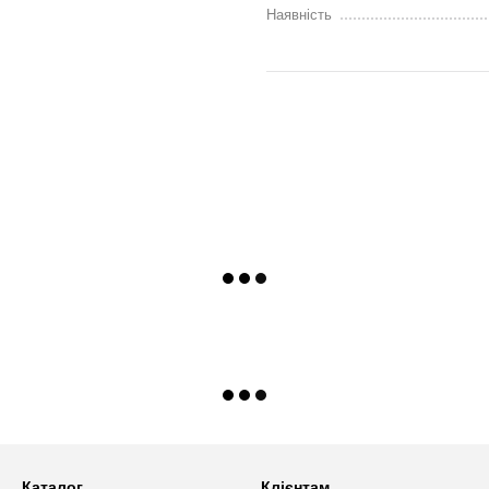
ятовує останній режим роботи
Наявність
ішніми таймерами і системою
 та літа;
країні.
які доступні у виробника для
 ми надаємо технічні розміри
підготовчі роботи.
е у нашому шоурумі або
Каталог
Клієнтам