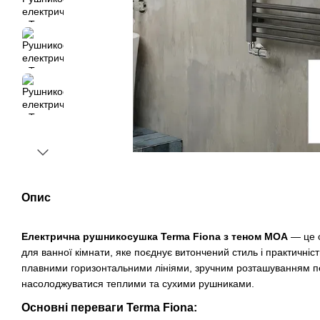
Опис
Електрична рушникосушка Terma Fiona з теном MOA
— це с
для ванної кімнати, яке поєднує витончений стиль і практичніс
плавними горизонтальними лініями, зручним розташуванням п
насолоджуватися теплими та сухими рушниками.
Основні переваги Terma Fiona: