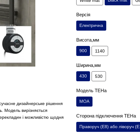
Black mat
White mat
Go
Версія
Електрична
Висота,мм
900
1140
Ширина,мм
430
530
Модель ТЕНа
MOA
учасне дизайнерське рішення
ть. Модель вирізняється
Сторона підключення ТЕНа
ерекладин і можливістю щодня
Праворуч (E8) або ліворуч (E