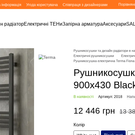
Порівнян
а інформація
Угода користувача
Співпраця з дизайнерами
н радіатор
Електричні ТЕНи
Запірна арматура
Аксесуари
SA
Рушникосушки та дизайн радіатори в ная
Електричні рушникосушки
Електри
Рушникосушка електрична Terma Fiona 
Рушникосушка
900x430 Blac
В наявності
Артикул: 2018
Напи
12 446 грн
13 38
Колір