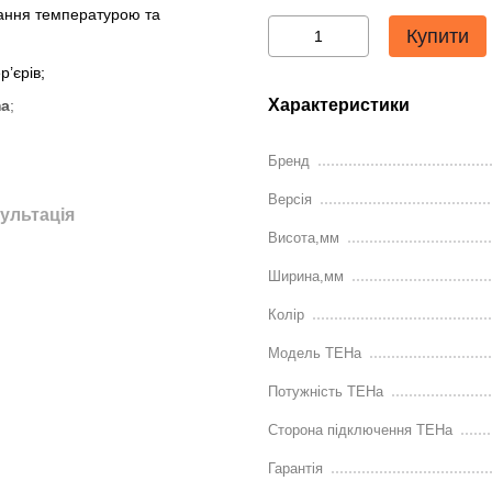
ання температурою та
Купити
р’єрів;
Характеристики
ma
;
Бренд
ошкоджень;
Версія
ультація
Висота,мм
м кабеля (MS)
Ширина,мм
Колір
Модель ТЕНа
Потужність ТЕНа
Сторона підключення ТЕНа
Гарантія