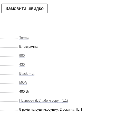
Замовити швидко
Terma
Електрична
900
430
Black mat
MOA
400 Вт
Праворуч (E8) або ліворуч (E1)
8 років на рушникосушку, 2 роки на ТЕН