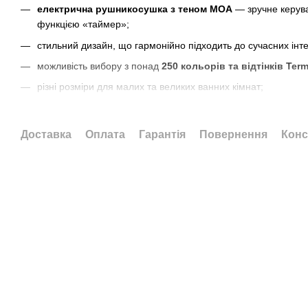
електрична рушникосушка з теном MOA
— зручне керув
функцією «таймер»;
стильний дизайн, що гармонійно підходить до сучасних інте
можливість вибору з понад
250 кольорів та відтінків Ter
різні розміри для малих та великих ванних кімнат;
надійне порошкове покриття, яке захищає поверхню від п
офіційна гарантія виробника — 12 років.
Доставка
Оплата
Гарантія
Повернення
Конс
Тен МОА доступний також у версії з
прихованим підключення
Функцiї та характеристики
тена Terma MOA:
5 режимів керування
температурою
Двогодинна функція сушки
Пристрій демонструє
встановлену температуру, режим
нагріву і очікування