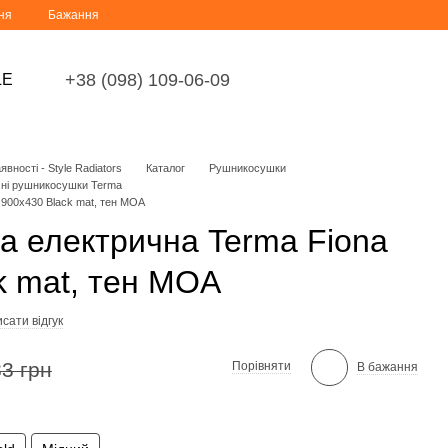
ня
Бажання
+38 (098) 109-06-09
LE
вності - Style Radiators
Каталог
Рушникосушки
чні рушникосушки Terma
900x430 Black mat, тен MOA
 електрична Terma Fiona
k mat, тен MOA
сати відгук
3 грн
Порівняти
В бажання