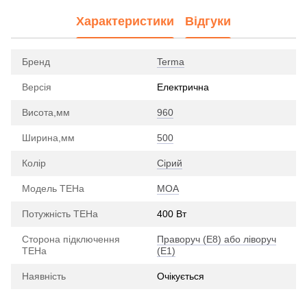
Характеристики
Відгуки
Бренд
Terma
Версія
Електрична
Висота,мм
960
Ширина,мм
500
Колір
Сірий
Модель ТЕНа
MOA
Потужність ТЕНа
400 Вт
Сторона підключення
Праворуч (E8) або ліворуч
ТЕНа
(E1)
Наявність
Очікується