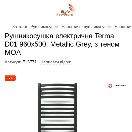
Каталог
Рушникосушки
Електричні рушникосушки
Електри
Рушникосушка електрична Terma
D01 960x500, Metallic Grey, з теном
MOA
Артикул:
Е_6771
Написати відгук
−7%