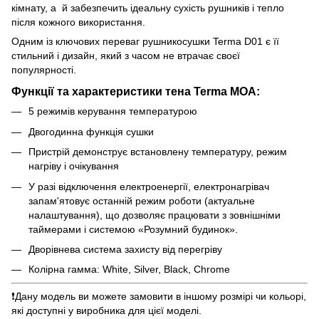
кімнату, а й забезпечить ідеальну сухість рушників і тепло
після кожного використання.
Одним із ключових переваг рушникосушки Terma D01 є її
стильний і дизайн, який з часом не втрачає своєї
популярності.
Функцiї та характеристики тена Terma MOA:
5 режимів керування температурою
Двогодинна функція сушки
Пристрій демонструє встановлену температуру, режим
нагріву і очікування
У разі відключення електроенергії, електронагрівач
запам'ятовує останній режим роботи (актуальне
налаштування), що дозволяє працювати з зовнішніми
таймерами і системою «Розумний будинок».
Дворівнева система захисту від перегріву
Колірна гамма: White, Silver, Black, Chrome
❗️Дану модель ви можете замовити в іншому розмірі чи кольорі,
які доступні у виробника для цієї моделі.