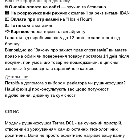
Більше інформації про доставку
🌐
Онлайн оплата на сайті
— зручно та безпечно
🏢
На розрахунковий рахунок
компанії за реквізитами IBAN
💵
Оплата при отриманні
на "Новій Пошті"
💵
Готівкою
в магазині
💳
Карткою
через термінал еквайрингу
Гарантія від виробника від 5 до 12 років, в залежності від
бренду.
Відповідно до "Закону про захист прав споживачів" ви маєте
право на обмін чи повернення товару протягом 14 днів після
покупки, при умові що товар не пошкоджений, в цілісній
заводській упаковці та з гарантійною картою.
Детальніше
Потрібна допомога з вибором радіатора чи рушникосушки?
Наші фахівці проконсультують вас щодо потужності,
підключення, дизайну та сумісності.
Опис
Модель рушникосушки Terma D01 - це сучасний пристрій,
створений з урахуванням самих останніх технологічних
досягнень. Вона не просто ефективно нагріває вашу ванну