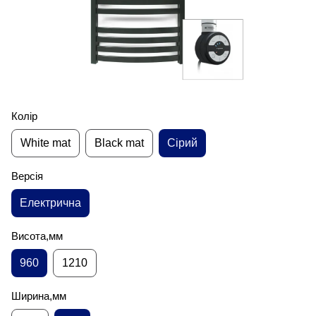
Колір
White mat
Black mat
Сірий
Версія
Електрична
Висота,мм
960
1210
Ширина,мм