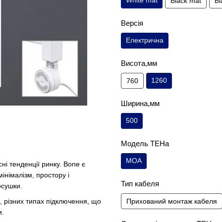
White mat
Black mat
Bl
Версія
Електрична
Висота,мм
1260
760
Ширина,мм
500
Модель ТЕНа
MOA
і тенденції ринку. Bone є
інімалізм, простору і
Тип кабеля
осушки.
і, різних типах підключення, що
Прихований монтаж кабеля
и.