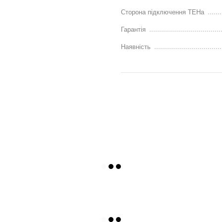
Сторона підключення ТЕНа
Гарантія
Наявність
ву і очікування
ятовує останній режим роботи
ішніми таймерами і системою
рі, які доступні у виробника
ні ми надаємо технічні
и виводи та підготовчі роботи.