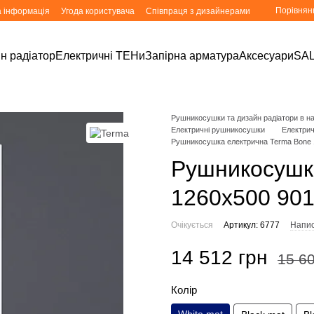
Порівнян
а інформація
Угода користувача
Співпраця з дизайнерами
н радіатор
Електричні ТЕНи
Запірна арматура
Аксесуари
SA
Рушникосушки та дизайн радіатори в ная
Електричні рушникосушки
Електри
Рушникосушка електрична Terma Bone 
Рушникосушк
1260x500 901
Очікується
Артикул: 6777
Напис
14 512 грн
15 60
Колір