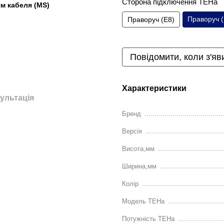
Сторона підключення ТЕНа
м кабеля (MS)
Праворуч (
Праворуч (E8)
Повідомити, коли з'яв
Характеристики
ультація
Бренд
Версія
Висота,мм
Ширина,мм
Колір
Модель ТЕНа
Потужність ТЕНа