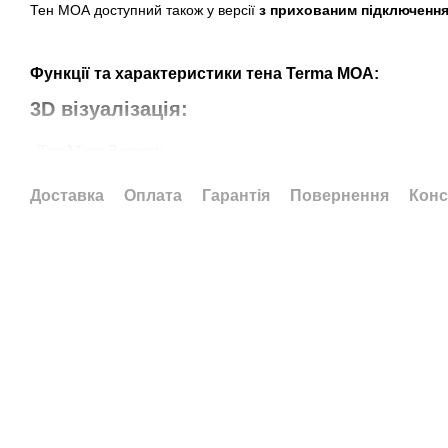
Тен МОА доступний також у версії
з прихованим підключення
Функцiї та характеристики тена Terma MOA:
3D візуалізація:
Доставка
Оплата
Гарантія
Повернення
Конс