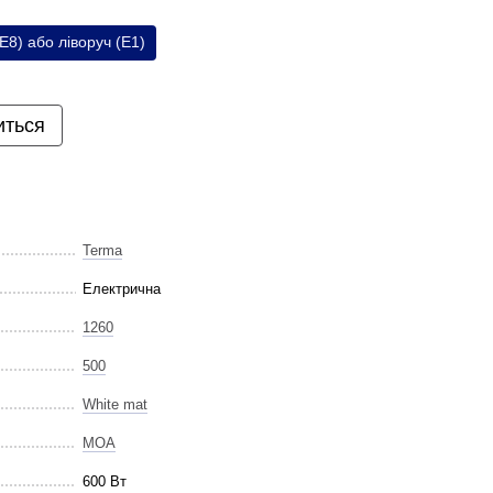
E8) або ліворуч (E1)
иться
Terma
Електрична
1260
500
White mat
MOA
600 Вт