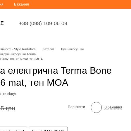
ня
Бажання
+38 (098) 109-06-09
LE
вності - Style Radiators
Каталог
Рушникосушки
чні рушникосушки Terma
1260x500 9016 mat, тен MOA
а електрична Terma Bone
6 mat, тен MOA
ати відгук
5 грн
Порівняти
В бажання