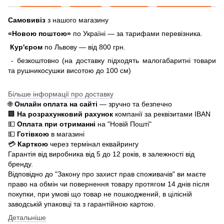
Самовивіз
з нашого магазину
«Новою поштою»
по Україні — за тарифами перевізника.
Кур'єром
по Львову — від 800 грн.
- безкоштовно (на доставку підходять малогабаритні товари
та рушникосушки висотою до 100 см)
Більше інформації про доставку
🌐
Онлайн оплата на сайті
— зручно та безпечно
🏢
На розрахунковий рахунок
компанії за реквізитами IBAN
💵
Оплата при отриманні
на "Новій Пошті"
💵
Готівкою
в магазині
💳
Карткою
через термінал еквайрингу
Гарантія від виробника від 5 до 12 років, в залежності від
бренду.
Відповідно до "Закону про захист прав споживачів" ви маєте
право на обмін чи повернення товару протягом 14 днів після
покупки, при умові що товар не пошкоджений, в цілісній
заводській упаковці та з гарантійною картою.
Детальніше