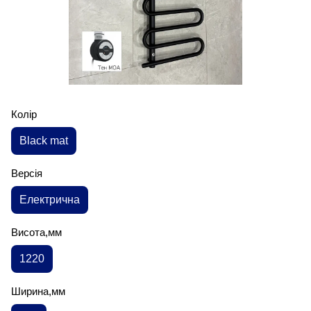
Колір
Black mat
Версія
Електрична
Висота,мм
1220
Ширина,мм