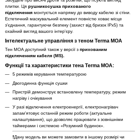
плитки. Ця
рушникосушка прихованого
підключення
монтується напряму до виводу кабелю зі стіни.
Естетичний маскувальний елемент повністю ховає місце
з'єднання, гарантуючи безпеку (захист від бризок IPx5) та
охайний вигляд вашого інтер'єру.
Інтелектуальне управління з теном Terma MOA
Тен МОА доступний також у версії з
прихованим
підключенням кабеля (MS).
Функцiї та характеристики тена Terma MOA:
5 режимів керування температурою
Двогодинна функція сушки
Пристрій демонструє встановлену температуру, режим
нагріву і очікування
У разі відключення електроенергії, електронагрівач
запам'ятовує останній режим роботи (актуальне
налаштування), що дозволяє працювати з зовнішніми
таймерами і системою «Розумний будинок».
❗️Дану модель ви можете замовити в іншому розмірі чи