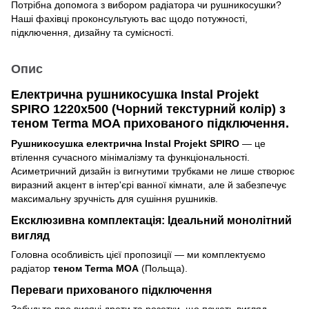
Потрібна допомога з вибором радіатора чи рушникосушки?
Наші фахівці проконсультують вас щодо потужності,
підключення, дизайну та сумісності.
Опис
Електрична рушникосушка Instal Projekt
SPIRO 1220x500 (Чорний текстурний колір) з
теном Terma MOA прихованого підключення.
Рушникосушка електрична Instal Projekt SPIRO
— це
втілення сучасного мінімалізму та функціональності.
Асиметричний дизайн із вигнутими трубками не лише створює
виразний акцент в інтер'єрі ванної кімнати, але й забезпечує
максимальну зручність для сушіння рушників.
Ексклюзивна комплектація: Ідеальний монолітний
вигляд
Головна особливість цієї пропозиції — ми комплектуємо
радіатор
теном Terma MOA
(Польща).
Переваги прихованого підключення
Забудьте про висячі дроти та розетки, що псують вигляд