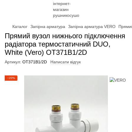
Каталог
Запірна арматура
Запірна арматура VERO
Прямий
Прямий вузол нижнього підключення
радіатора термостатичний DUO,
White (Vero) OT371B1/2D
Артикул:
OT371B1/2D
Написати відгук
−20%