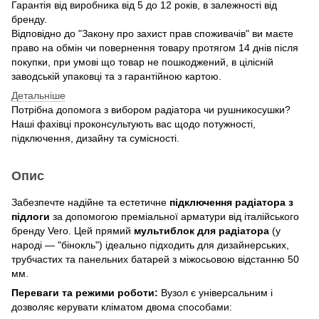
Гарантія від виробника від 5 до 12 років, в залежності від
бренду.
Відповідно до "Закону про захист прав споживачів" ви маєте
право на обмін чи повернення товару протягом 14 днів після
покупки, при умові що товар не пошкоджений, в цілісній
заводській упаковці та з гарантійною картою.
Детальніше
Потрібна допомога з вибором радіатора чи рушникосушки?
Наші фахівці проконсультують вас щодо потужності,
підключення, дизайну та сумісності.
Опис
Забезпечте надійне та естетичне
підключення радіатора з
підлоги
за допомогою преміальної арматури від італійського
бренду Vero. Цей прямий
мультиблок для радіатора
(у
народі — "бінокль") ідеально підходить для дизайнерських,
трубчастих та панельних батарей з міжосьовою відстанню 50
мм.
Переваги та режими роботи:
Вузол є універсальним і
дозволяє керувати кліматом двома способами: