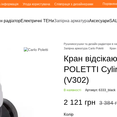
Порівнян
а інформація
Угода користувача
Співпраця з дизайнерами
н радіатор
Електричні ТЕНи
Запірна арматура
Аксесуари
SA
Рушникосушки та дизайн радіатори в ная
Запірна арматура Carlo Poletti
Кран 
Кран відсіка
POLETTI Cylin
(V302)
В наявності
Артикул: 6333_black
2 121 грн
3 384 
Колір