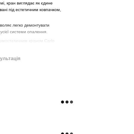
мі, кран виглядає як єдине
вані під естетичним ковпачком,
зволяє легко демонтувати
усієї системи опалення.
ермостатичним краном Carlo
нальний комплект підключення.
ультація
к, мідь або PEX) та
я окремо залежно від типу