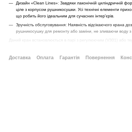
Дизайн «Clean Lines»: Завдяки лаконічній циліндричній фор
ціле з корпусом рушникосушки. Усі технічні елементи прихо
що робить його ідеальним для сучасних інтер'єрів.
Зручність обслуговування: Наявність відсікаючого крана до
рушникосушку для ремонту або заміни, не зливаючи воду з 
Даний кран встановлюється в парі з регулюючим (V301) або т
Poletti Cylinder. Це дозволяє створити завершений та функціо
Виробник:
Carlo Poletti (Італія)
Доставка
Оплата
Гарантія
Повернення
Конс
Зверніть увагу:
Адаптери для підключення труб (металопласти
декоративні накладки не входять до комплекту та підбираютьс
ваших труб.