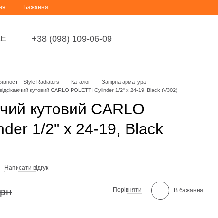
ня
Бажання
+38 (098) 109-06-09
LE
вності - Style Radiators
Каталог
Запірна арматура
відсікаючий кутовий CARLO POLETTI Cylinder 1/2" x 24-19, Black (V302)
ючий кутовий CARLO
der 1/2" x 24-19, Black
Написати відгук
грн
Порівняти
В бажання