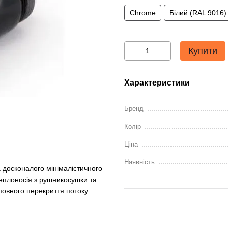
Chrome
Білий (RAL 9016)
Купити
Характеристики
Бренд
Колір
Ціна
Наявність
а досконалого мінімалістичного
теплоносія з рушникосушки та
повного перекриття потоку