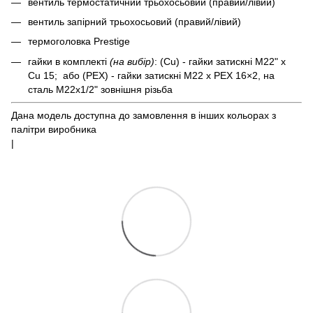
вентиль термостатичний трьохосьовий (правий/лівий)
вентиль запірний трьохосьовий (правий/лівий)
термоголовка Prestige
гайки в комплекті
(на вибір)
: (Cu) - гайки затискні M22" x
Cu 15; або (PEX) - гайки затискні M22 x PEX 16×2, на
сталь M22x1/2" зовнішня різьба
Дана модель доступна до замовлення в інших кольорах з
палітри виробника
|