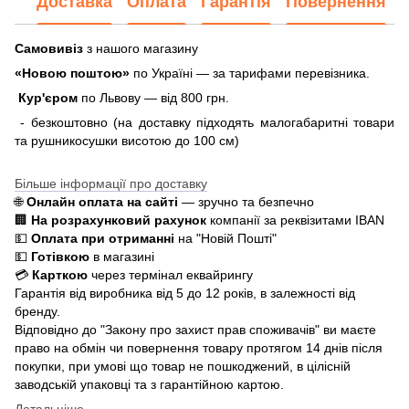
Доставка
Оплата
Гарантія
Повернення
Самовивіз
з нашого магазину
«Новою поштою»
по Україні — за тарифами перевізника.
Кур'єром
по Львову — від 800 грн.
- безкоштовно (на доставку підходять малогабаритні товари
та рушникосушки висотою до 100 см)
Більше інформації про доставку
🌐
Онлайн оплата на сайті
— зручно та безпечно
🏢
На розрахунковий рахунок
компанії за реквізитами IBAN
💵
Оплата при отриманні
на "Новій Пошті"
💵
Готівкою
в магазині
💳
Карткою
через термінал еквайрингу
Гарантія від виробника від 5 до 12 років, в залежності від
бренду.
Відповідно до "Закону про захист прав споживачів" ви маєте
право на обмін чи повернення товару протягом 14 днів після
покупки, при умові що товар не пошкоджений, в цілісній
заводській упаковці та з гарантійною картою.
Детальніше