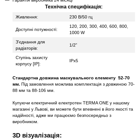
Технiчна специфiкацiя:
Живлення:
230 В/50 гц
120, 200, 300, 400, 600, 800,
Доступні потужності:
1000 W
З'єднання для
1/2”
радіаторів:
Ступінь захисту
IPx5
корпусу [IP]:
Стандартна довжина маскувального елементу 52-70
мм.
Під замовлення можлива комплектація з довжиною 70-
88 мм та 88-106 мм.
Купуючи електричний електротен TERMA ONE у нашому
магазині у Львові, ви можете бути впевнені в його якості та
надійності, адже ми працюємо безпосередньо з
виробником.
3D візуалізація: