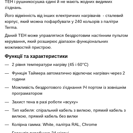
ТЕН і рушникосушка єдині й не мають жодних видимих
з'єднань.
Його відмінність від інших електричних нагрівачів - сталевий
корпус, який можна пофарбувати у 240 кольорів з палітри
Terma.
Даний ТЕН може управлятися бездротовим настінним пультом
керування
,
який розширює діапазон функціональних
можливостей пристрою.
Функцiї та характеристики
2 рівня температури нагріву (45 i 60°C)
Функція Таймера автоматично відключає нагрівач через 2
години
Можливість бездротового з'єднання ІЧ портом із зовнішнім
програматором
Захист тена в разі роботи «всуху»
Тип кабеля: спіральний кабель з вилкою, прямий кабель з
вилкою, прямий кабель без вилки
Колірна гамма: White, палітра RAL, Chrome
Гарантія виробника 24 місяці