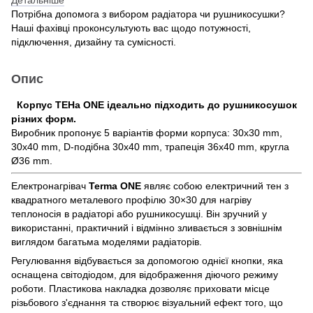
Потрібна допомога з вибором радіатора чи рушникосушки?
Наші фахівці проконсультують вас щодо потужності,
підключення, дизайну та сумісності.
Опис
Корпус ТЕНа ONE ідеально підходить до рушникосушок
різних форм.
Виробник пропонує 5 варіантів форми корпуса: 30x30 mm,
30x40 mm, D-подібна 30x40 mm, трапеція 36x40 mm, кругла
Ø36 mm.
Електронагрівач
Terma ONE
являє собою електричний тен з
квадратного металевого профілю 30×30 для нагріву
теплоносія в радіаторі або рушникосушці. Він зручний у
використанні, практичний і відмінно зливається з зовнішнім
виглядом багатьма моделями радіаторів.
Регулювання відбувається за допомогою однієї кнопки, яка
оснащена світодіодом, для відображення діючого режиму
роботи. Пластикова накладка дозволяє приховати місце
різьбового з'єднання та створює візуальний ефект того, що