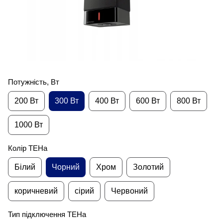
Потужність, Вт
200 Вт
300 Вт
400 Вт
600 Вт
800 Вт
1000 Вт
Колір ТЕНа
Білий
Чорний
Хром
Золотий
коричневий
сірий
Червоний
Тип підключення ТЕНа