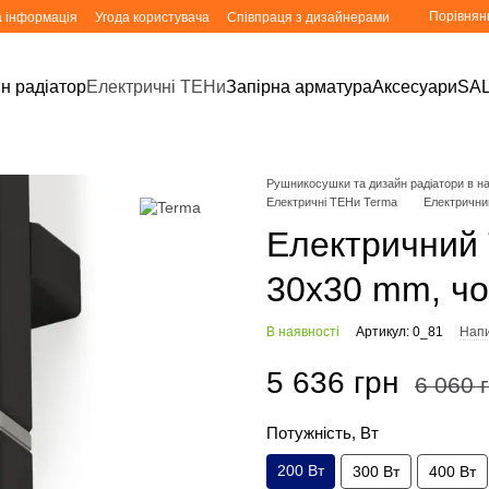
Порівнян
а інформація
Угода користувача
Співпраця з дизайнерами
н радіатор
Електричні ТЕНи
Запірна арматура
Аксесуари
SA
Рушникосушки та дизайн радіатори в ная
Електричні ТЕНи Terma
Електрични
Електричний
30x30 mm, ч
В наявності
Артикул: 0_81
Напи
5 636 грн
6 060 
Потужність, Вт
200 Вт
300 Вт
400 Вт