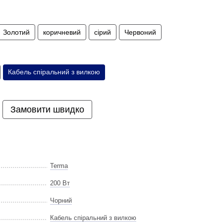
Золотий
коричневий
сірий
Червоний
Кабель спіральний з вилкою
Замовити швидко
Terma
200 Вт
Чорний
Кабель спіральний з вилкою