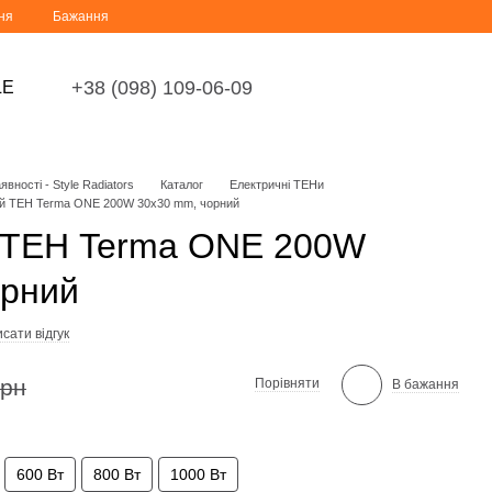
ня
Бажання
+38 (098) 109-06-09
LE
вності - Style Radiators
Каталог
Електричні ТЕНи
й ТЕН Terma ONE 200W 30x30 mm, чорний
 ТЕН Terma ONE 200W
орний
сати відгук
грн
Порівняти
В бажання
600 Вт
800 Вт
1000 Вт