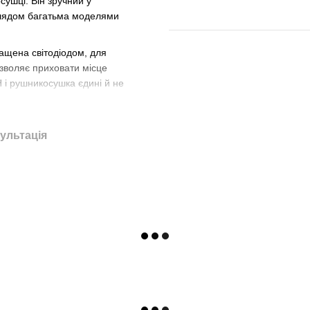
сушці. Він зручний у
иглядом багатьма моделями
нащена світодіодом, для
зволяє приховати місце
Н і рушникосушка єдині й не
орпус, який можна
ультація
 керування
,
який розширює
години
 програматором
вилкою, прямий кабель без