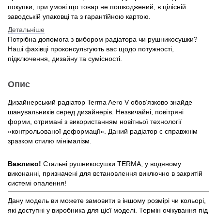
покупки, при умові що товар не пошкоджений, в цілісній
заводській упаковці та з гарантійною картою.
Детальніше
Потрібна допомога з вибором радіатора чи рушникосушки?
Наші фахівці проконсультують вас щодо потужності,
підключення, дизайну та сумісності.
Опис
Дизайнерський радіатор Terma Aero V обов’язково знайде
шанувальників серед дизайнерів. Незвичайні, повітряні
форми, отримані з використанням новітньої технології
«контрольованої деформації». Даний радіатор є справжнім
зразком стилю мінімалізм.
Важливо!
Стальні рушникосушки TERMA, у водяному
виконанні, призначені для встановлення виключно в закритій
системі опалення!
Дану модель ви можете замовити в іншому розмірі чи кольорі,
які доступні у виробника для цієї моделі. Термін очікування під