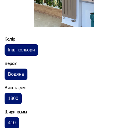
Колір
Інші кольори
Версія
Водяна
Висота,мм
1800
Ширина,мм
410