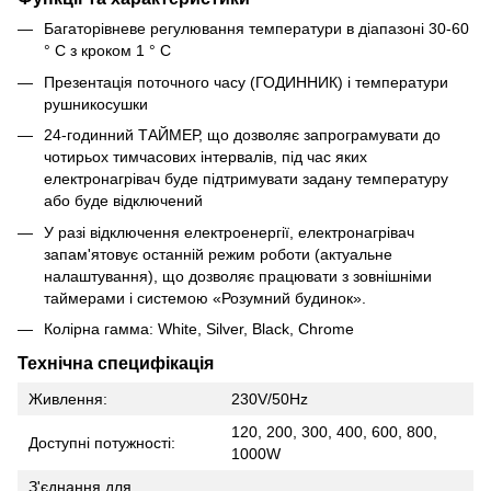
Багаторівневе регулювання температури в діапазоні 30-60
° C з кроком 1 ° C
Презентація поточного часу (ГОДИННИК) і температури
рушникосушки
24-годинний ТАЙМЕР, що дозволяє запрограмувати до
чотирьох тимчасових інтервалів, під час яких
електронагрівач буде підтримувати задану температуру
або буде відключений
У разі відключення електроенергії, електронагрівач
запам'ятовує останній режим роботи (актуальне
налаштування), що дозволяє працювати з зовнішніми
таймерами і системою «Розумний будинок».
Колірна гамма: White, Silver, Black, Chrome
Технiчна специфiкацiя
Живлення:
230V/50Hz
120, 200, 300, 400, 600, 800,
Доступні потужності:
1000W
З'єднання для