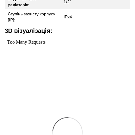
1/2”
радіаторів:
Ступінь захисту корпусу
IPx4
[IP]:
3D візуалізація: