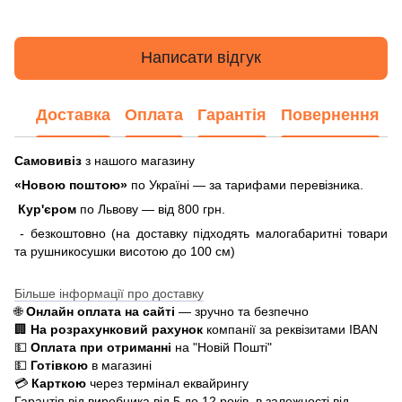
Написати відгук
Доставка
Оплата
Гарантія
Повернення
Самовивіз
з нашого магазину
«Новою поштою»
по Україні — за тарифами перевізника.
Кур'єром
по Львову — від 800 грн.
- безкоштовно (на доставку підходять малогабаритні товари
та рушникосушки висотою до 100 см)
Більше інформації про доставку
🌐
Онлайн оплата на сайті
— зручно та безпечно
🏢
На розрахунковий рахунок
компанії за реквізитами IBAN
💵
Оплата при отриманні
на "Новій Пошті"
💵
Готівкою
в магазині
💳
Карткою
через термінал еквайрингу
Гарантія від виробника від 5 до 12 років, в залежності від