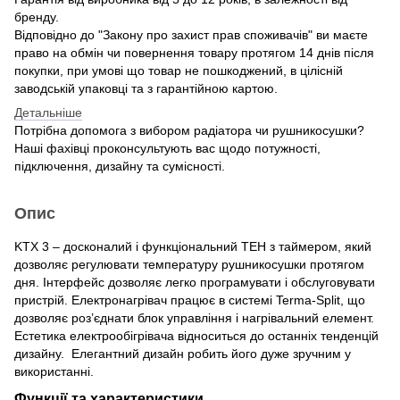
бренду.
Відповідно до "Закону про захист прав споживачів" ви маєте
право на обмін чи повернення товару протягом 14 днів після
покупки, при умові що товар не пошкоджений, в цілісній
заводській упаковці та з гарантійною картою.
Детальніше
Потрібна допомога з вибором радіатора чи рушникосушки?
Наші фахівці проконсультують вас щодо потужності,
підключення, дизайну та сумісності.
Опис
KTX 3 – досконалий і функціональний ТЕН з таймером, який
дозволяє регулювати температуру рушникосушки протягом
дня. Інтерфейс дозволяє легко програмувати і обслуговувати
пристрій. Електронагрівач працює в системі Terma-Split, що
дозволяє роз’єднати блок управління і нагрівальний елемент.
Естетика електрообігрівача відноситься до останніх тенденцій
дизайну. Елегантний дизайн робить його дуже зручним у
використанні.
Функцiї та характеристики