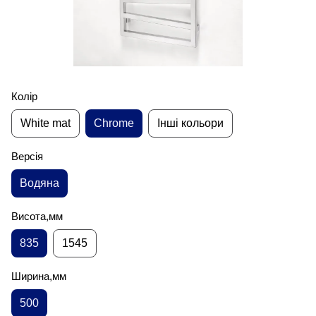
Колір
White mat
Chrome
Інші кольори
Версія
Водяна
Висота,мм
835
1545
Ширина,мм
500