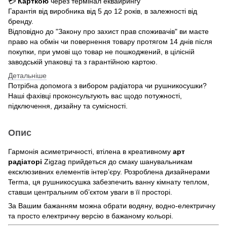
💳
Карткою
через термінал еквайрингу
Гарантія від виробника від 5 до 12 років, в залежності від
бренду.
Відповідно до "Закону про захист прав споживачів" ви маєте
право на обмін чи повернення товару протягом 14 днів після
покупки, при умові що товар не пошкоджений, в цілісній
заводській упаковці та з гарантійною картою.
Детальніше
Потрібна допомога з вибором радіатора чи рушникосушки?
Наші фахівці проконсультують вас щодо потужності,
підключення, дизайну та сумісності.
Опис
Гармонія асиметричності, втілена в креативному
арт
радіаторі
Zigzag прийдеться до смаку шанувальникам
ексклюзивних елементів інтер’єру. Розроблена дизайнерами
Terma, ця рушникосушка забезпечить ванну кімнату теплом,
ставши центральним об’єктом уваги в її просторі.
За Вашим бажанням можна обрати водяну, водно-електричну
та просто електричну версію в бажаному кольорі.