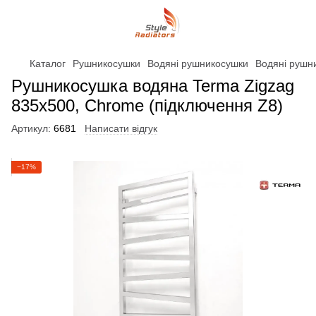
Каталог
Рушникосушки
Водяні рушникосушки
Водяні рушн
Рушникосушка водяна Terma Zigzag
835x500, Chrome (підключення Z8)
Артикул:
6681
Написати відгук
−17%