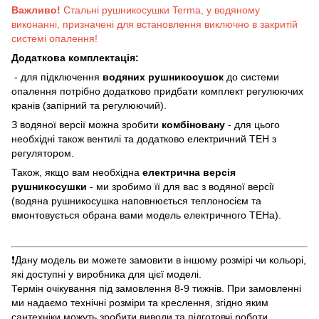
Важливо!
Стальні рушникосушки Terma, у водяному
виконанні, призначені для встановлення виключно в закритій
системі опалення!
Додаткова комплектація:
- для підключення
водяних рушникосушок
до системи
опалення потрібно додатково придбати комплект регулюючих
кранів (запірний та регулюючий).
З водяної версії можна зробити
комбіновану
- для цього
необхідні також вентилі та додатково електричний ТЕН з
регулятором.
Також, якщо вам необхідна
електрична версія
рушникосушки
- ми зробимо її для вас з водяної версії
(водяна рушникосушка наповнюється теплоносієм та
вмонтовується обрана вами модель електричного ТЕНа).
❗️Дану модель ви можете замовити в іншому розмірі чи кольорі,
які доступні у виробника для цієї моделі.
Термін очікування під замовлення 8-9 тижнів. При замовленні
ми надаємо технічні розміри та креслення, згідно яким
сантехніки можуть зробити виводи та підготовчі роботи.