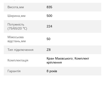
Висота,мм
835
Ширина,мм
500
Потужність
224
(75/65/20 ℃)
Міжосьова
50
відстань,мм
Тип підключення
Z8
Кран Маєвського; Комплект
Комплектація
кріплення
Гарантія
8 років