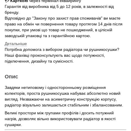
💳
Карткою
через термінал еквайрингу
Гарантія від виробника від 5 до 12 років, в залежності від
бренду.
Відповідно до "Закону про захист прав споживачів" ви маєте
право на обмін чи повернення товару протягом 14 днів після
покупки, при умові що товар не пошкоджений, в цілісній
заводській упаковці та з гарантійною картою.
Детальніше
Потрібна допомога з вибором радіатора чи рушникосушки?
Наші фахівці проконсультують вас щодо потужності,
підключення, дизайну та сумісності.
Опис
Завдяки нетиповому і односторонньому розміщення
колекторів, проста рушникосушка набуває абсолютно новий
вигляд. Незважаючи на асиметричну конструкцію корпусу,
радіатор візуально залишається стабільним і збалансованим.
Великі простори між групами профілів і досить потужний
нагрів, дозволяє вільно використовувати радіатор в якості
сушарки.