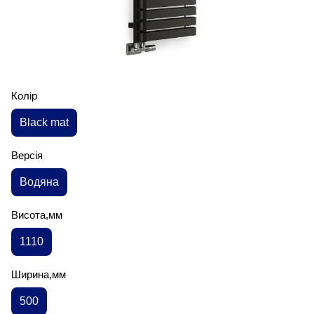
Колір
Black mat
Версія
Водяна
Висота,мм
1110
Ширина,мм
500