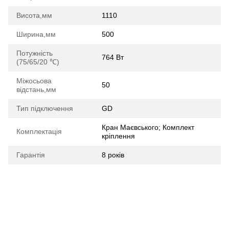
Висота,мм
1110
Ширина,мм
500
Потужність
764 Вт
(75/65/20 ℃)
Міжосьова
50
відстань,мм
Тип підключення
GD
Кран Маєвського; Комплект
Комплектація
кріплення
Гарантія
8 років