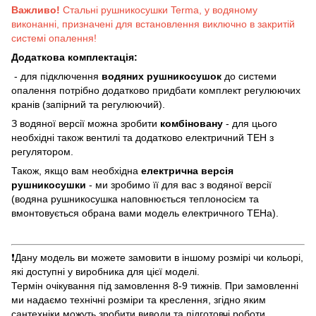
Важливо!
Стальні рушникосушки Terma, у водяному
виконанні, призначені для встановлення виключно в закритій
системі опалення!
Додаткова комплектація:
- для підключення
водяних рушникосушок
до системи
опалення потрібно додатково придбати комплект регулюючих
кранів (запірний та регулюючий).
З водяної версії можна зробити
комбіновану
- для цього
необхідні також вентилі та додатково електричний ТЕН з
регулятором.
Також, якщо вам необхідна
електрична версія
рушникосушки
- ми зробимо її для вас з водяної версії
(водяна рушникосушка наповнюється теплоносієм та
вмонтовується обрана вами модель електричного ТЕНа).
❗️Дану модель ви можете замовити в іншому розмірі чи кольорі,
які доступні у виробника для цієї моделі.
Термін очікування під замовлення 8-9 тижнів. При замовленні
ми надаємо технічні розміри та креслення, згідно яким
сантехніки можуть зробити виводи та підготовчі роботи.