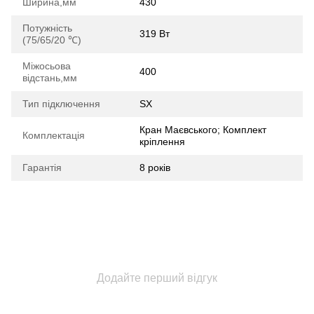
Ширина,мм
430
Потужність
319 Вт
(75/65/20 ℃)
Міжосьова
400
відстань,мм
Тип підключення
SX
Кран Маєвського; Комплект
Комплектація
кріплення
Гарантія
8 років
Додайте перший відгук