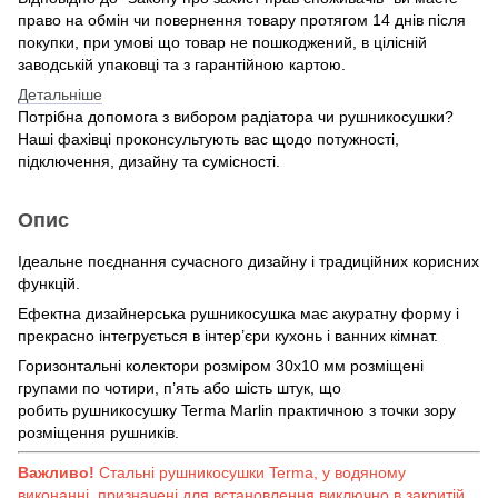
право на обмін чи повернення товару протягом 14 днів після
покупки, при умові що товар не пошкоджений, в цілісній
заводській упаковці та з гарантійною картою.
Детальніше
Потрібна допомога з вибором радіатора чи рушникосушки?
Наші фахівці проконсультують вас щодо потужності,
підключення, дизайну та сумісності.
Опис
Ідеальне поєднання сучасного дизайну і традиційних корисних
функцій.
Ефектна дизайнерська рушникосушка має акуратну форму і
прекрасно інтегрується в інтер’єри кухонь і ванних кімнат.
Горизонтальні колектори розміром 30х10 мм розміщені
групами по чотири, п’ять або шість штук, що
робить рушникосушку Terma Marlin практичною з точки зору
розміщення рушників.
Важливо!
Стальні рушникосушки Terma, у водяному
виконанні, призначені для встановлення виключно в закритій