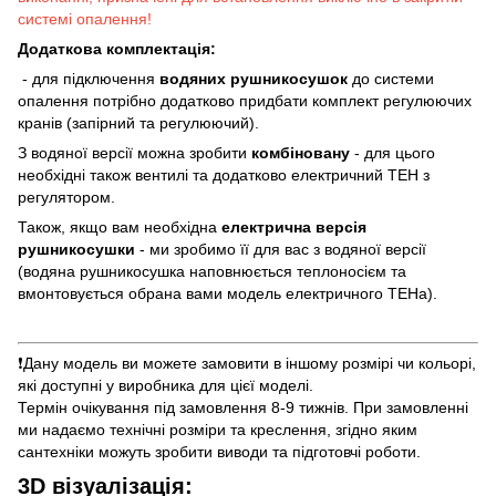
системі опалення!
Додаткова комплектація:
- для підключення
водяних рушникосушок
до системи
опалення потрібно додатково придбати комплект регулюючих
кранів (запірний та регулюючий).
З водяної версії можна зробити
комбіновану
- для цього
необхідні також вентилі та додатково електричний ТЕН з
регулятором.
Також, якщо вам необхідна
електрична версія
рушникосушки
- ми зробимо її для вас з водяної версії
(водяна рушникосушка наповнюється теплоносієм та
вмонтовується обрана вами модель електричного ТЕНа).
❗️Дану модель ви можете замовити в іншому розмірі чи кольорі,
які доступні у виробника для цієї моделі.
Термін очікування під замовлення 8-9 тижнів. При замовленні
ми надаємо технічні розміри та креслення, згідно яким
сантехніки можуть зробити виводи та підготовчі роботи.
3D візуалізація: