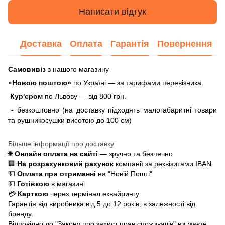
Написати відгук
Доставка
Оплата
Гарантія
Повернення
Самовивіз
з нашого магазину
«Новою поштою»
по Україні — за тарифами перевізника.
Кур'єром
по Львову — від 800 грн.
- безкоштовно (на доставку підходять малогабаритні товари
та рушникосушки висотою до 100 см)
Більше інформації про доставку
🌐
Онлайн оплата на сайті
— зручно та безпечно
🏢
На розрахунковий рахунок
компанії за реквізитами IBAN
💵
Оплата при отриманні
на "Новій Пошті"
💵
Готівкою
в магазині
💳
Карткою
через термінал еквайрингу
Гарантія від виробника від 5 до 12 років, в залежності від
бренду.
Відповідно до "Закону про захист прав споживачів" ви маєте