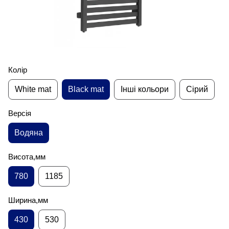
Колір
White mat
Black mat
Інші кольори
Сірий
Версія
Водяна
Висота,мм
780
1185
Ширина,мм
430
530