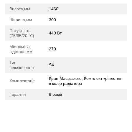
Висота,мм
1460
Ширина,мм
300
Потужність
449 Вт
(75/65/20 ℃)
Міжосьова
270
відстань,мм
Тип
SX
підключення
Кран Маєвського; Комплект кріплення
Комплектація
в колір радіатора
Гарантія
8 років