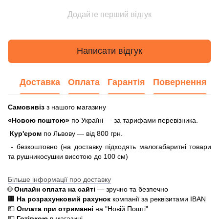
Додайте перший відгук
Написати відгук
Доставка
Оплата
Гарантія
Повернення
Самовивіз
з нашого магазину
«Новою поштою»
по Україні — за тарифами перевізника.
Кур'єром
по Львову — від 800 грн.
- безкоштовно (на доставку підходять малогабаритні товари
та рушникосушки висотою до 100 см)
Більше інформації про доставку
🌐
Онлайн оплата на сайті
— зручно та безпечно
🏢
На розрахунковий рахунок
компанії за реквізитами IBAN
💵
Оплата при отриманні
на "Новій Пошті"
💵
Готівкою
в магазині