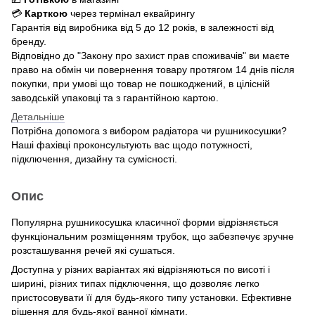
💳
Карткою
через термінал еквайрингу
Гарантія від виробника від 5 до 12 років, в залежності від
бренду.
Відповідно до "Закону про захист прав споживачів" ви маєте
право на обмін чи повернення товару протягом 14 днів після
покупки, при умові що товар не пошкоджений, в цілісній
заводській упаковці та з гарантійною картою.
Детальніше
Потрібна допомога з вибором радіатора чи рушникосушки?
Наші фахівці проконсультують вас щодо потужності,
підключення, дизайну та сумісності.
Опис
Популярна рушникосушка класичної форми відрізняється
функціональним розміщенням трубок, що забезпечує зручне
розсташування речей які сушаться.
Доступна у різних варіантах які відрізняються по висоті і
ширині, різних типах підключення, що дозволяє легко
пристосовувати її для будь-якого типу установки. Ефективне
рішення для будь-якої ванної кімнати.