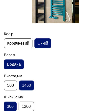
Колір
Коричневий
Синій
Версія
Водяна
Висота,мм
500
1460
Ширина,мм
300
1200