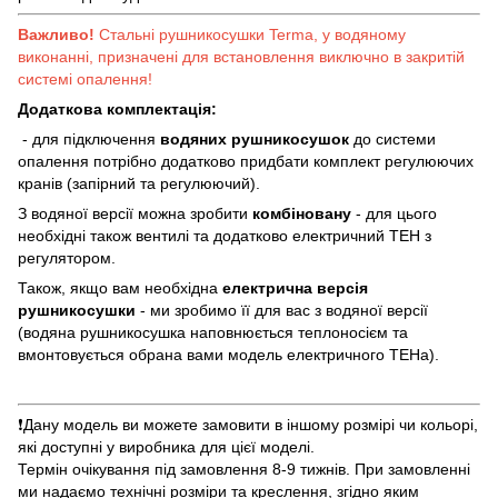
Важливо!
Стальні рушникосушки Terma, у водяному
виконанні, призначені для встановлення виключно в закритій
системі опалення!
Додаткова комплектація:
- для підключення
водяних рушникосушок
до системи
опалення потрібно додатково придбати комплект регулюючих
кранів (запірний та регулюючий).
З водяної версії можна зробити
комбіновану
- для цього
необхідні також вентилі та додатково електричний ТЕН з
регулятором.
Також, якщо вам необхідна
електрична версія
рушникосушки
- ми зробимо її для вас з водяної версії
(водяна рушникосушка наповнюється теплоносієм та
вмонтовується обрана вами модель електричного ТЕНа).
❗️Дану модель ви можете замовити в іншому розмірі чи кольорі,
які доступні у виробника для цієї моделі.
Термін очікування під замовлення 8-9 тижнів. При замовленні
ми надаємо технічні розміри та креслення, згідно яким