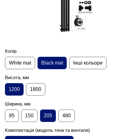
Колір
White mat
Black mat
Інші кольори
Висота, мм
1200
1800
Ширина, мм
95
150
205
480
Комплектація (модель тена та вентиля)