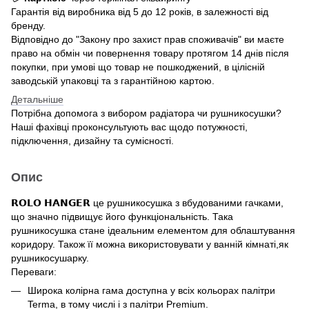
Гарантія від виробника від 5 до 12 років, в залежності від
бренду.
Відповідно до "Закону про захист прав споживачів" ви маєте
право на обмін чи повернення товару протягом 14 днів після
покупки, при умові що товар не пошкоджений, в цілісній
заводській упаковці та з гарантійною картою.
Детальніше
Потрібна допомога з вибором радіатора чи рушникосушки?
Наші фахівці проконсультують вас щодо потужності,
підключення, дизайну та сумісності.
Опис
𝗥𝗢𝗟𝗢 𝗛𝗔𝗡𝗚𝗘𝗥 це рушникосушка з вбудованими гачками,
що значно підвищує його функціональність. Така
рушникосушка стане ідеальним елементом для облаштування
коридору. Також її можна використовувати у ванній кімнаті,як
рушникосушарку.
Переваги:
Широка колірна гама доступна у всіх кольорах палітри
Terma, в тому числі і з палітри Premium.