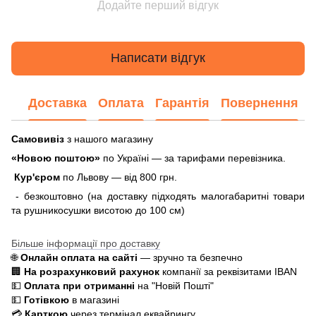
Додайте перший відгук
Написати відгук
Доставка
Оплата
Гарантія
Повернення
Самовивіз
з нашого магазину
«Новою поштою»
по Україні — за тарифами перевізника.
Кур'єром
по Львову — від 800 грн.
- безкоштовно (на доставку підходять малогабаритні товари
та рушникосушки висотою до 100 см)
Більше інформації про доставку
🌐
Онлайн оплата на сайті
— зручно та безпечно
🏢
На розрахунковий рахунок
компанії за реквізитами IBAN
💵
Оплата при отриманні
на "Новій Пошті"
💵
Готівкою
в магазині
💳
Карткою
через термінал еквайрингу