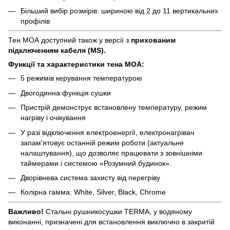
Більший вибір розмірів: шириною від 2 до 11 вертикальних
профілів
Тен МОА доступний також у версії з
прихованим
підключенням кабеля (MS).
Функцiї та характеристики тена MOA:
5 режимів керування температурою
Двогодинна функція сушки
Пристрій демонструє встановлену температуру, режим
нагріву і очікування
У разі відключення електроенергії, електронагрівач
запам'ятовує останній режим роботи (актуальне
налаштування), що дозволяє працювати з зовнішніми
таймерами і системою «Розумний будинок».
Дворівнева система захисту від перегріву
Колірна гамма: White, Silver, Black, Chrome
Важливо!
Стальні рушникосушки TERMA, у водяному
виконанні, призначені для встановлення виключно в закритій