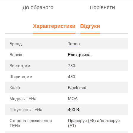
До обраного
Порівняти
Характеристики
Відгуки
Бренд
Terma
Версія
Електрична
Висота,мм
780
Ширина,мм
430
Колір
Black mat
Модель ТЕНа
MOA
Потужність ТЕНа
400 Вт
Сторона підключення
Праворуч (E8) або ліворуч
ТЕНа
(E1)