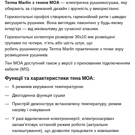
Terma Marlin з теном MOA
— електрична рушникосушка, яку
обирають за стриманий дизайн і зручність у використанні.
Горизонтальні профілі створюють гармонійний ритм і швидко
висушують рушники. Вона виглядає лаконічно у будь-якому
інтер’єрі — від мінімалізму до сучасної класики.
Горизонтальні колектори розміром 30х10 мм розміщені
групами по чотири, п’ять або шість штук, що
робить рушникосушку Terma Marlin практичною з точки зору
розміщення рушників.
Тен МОА доступний також у версії з прихованим підключенням
кабеля (MS).
Функцiї та характеристики тена MOA:
5 режимів керування температурою
Двогодинна функція сушки
Пристрій демонструє встановлену температуру, режим
нагріву і очікування
У разі відключення електроенергії, електронагрівач
запам'ятовує останній режим роботи (актуальне
налаштування), що дозволяє працювати з зовнішніми