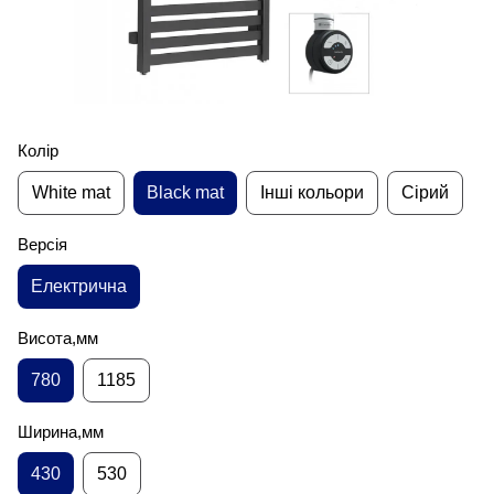
Колір
White mat
Black mat
Інші кольори
Сірий
Версія
Електрична
Висота,мм
780
1185
Ширина,мм
430
530